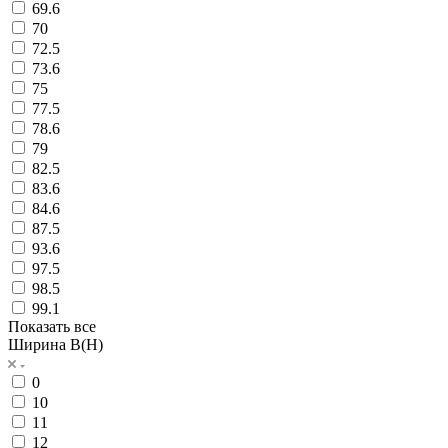
69.6
70
72.5
73.6
75
77.5
78.6
79
82.5
83.6
84.6
87.5
93.6
97.5
98.5
99.1
Показать все
Ширина B(H)
0
10
11
12