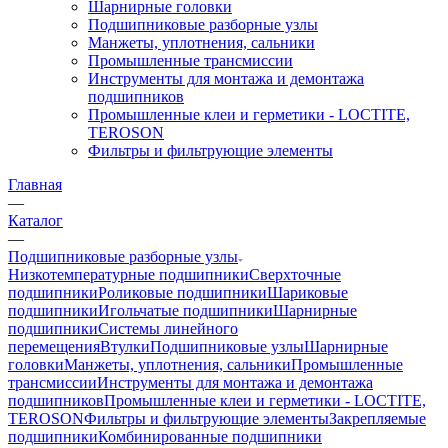
Шарнирные головки
Подшипниковые разборные узлы
Манжеты, уплотнения, сальники
Промышленные трансмиссии
Инструменты для монтажа и демонтажа
подшипников
Промышленные клеи и герметики - LOCTITE,
TEROSON
Фильтры и фильтрующие элементы
Главная
—
Каталог
—
Подшипниковые разборные узлы
Низкотемпературные подшипники
Сверхточные
подшипники
Роликовые подшипники
Шариковые
подшипники
Игольчатые подшипники
Шарнирные
подшипники
Системы линейного
перемещения
Втулки
Подшипниковые узлы
Шарнирные
головки
Манжеты, уплотнения, сальники
Промышленные
трансмиссии
Инструменты для монтажа и демонтажа
подшипников
Промышленные клеи и герметики - LOCTITE,
TEROSON
Фильтры и фильтрующие элементы
Закрепляемые
подшипники
Комбинированные подшипники