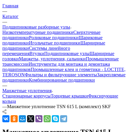
Главная
—
Каталог
—
Подшипниковые разборные узлы
Низкотемпературные подшипники
Сверхточные
подшипники
Роликовые подшипники
Шариковые
подшипники
Игольчатые подшипники
Шарнирные
подшипники
Системы линейного
перемещения
Втулки
Подшипниковые узлы
Шарнирные
головки
Манжеты, уплотнения, сальники
Промышленные
трансмиссии
Инструменты для монтажа и демонтажа
подшипников
Промышленные клеи и герметики - LOCTITE,
TEROSON
Фильтры и фильтрующие элементы
Закрепляемые
подшипники
Комбинированные подшипники
—
Манжетные уплотнения
Стационарные корпусы
Торцевые крышки
Фиксирующие
кольца
—
Манжетное уплотнение TSN 615 L (комплект) SKF
Манжетное уплотнение TSN 615 L