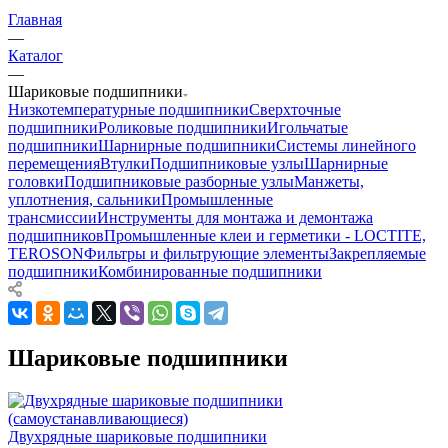
Главная
—
Каталог
—
Шариковые подшипники
Низкотемпературные подшипники
Сверхточные
подшипники
Роликовые подшипники
Игольчатые
подшипники
Шарнирные подшипники
Системы линейного
перемещения
Втулки
Подшипниковые узлы
Шарнирные
головки
Подшипниковые разборные узлы
Манжеты,
уплотнения, сальники
Промышленные
трансмиссии
Инструменты для монтажа и демонтажа
подшипников
Промышленные клеи и герметики - LOCTITE,
TEROSON
Фильтры и фильтрующие элементы
Закрепляемые
подшипники
Комбинированные подшипники
Шариковые подшипники
Двухрядные шариковые подшипники