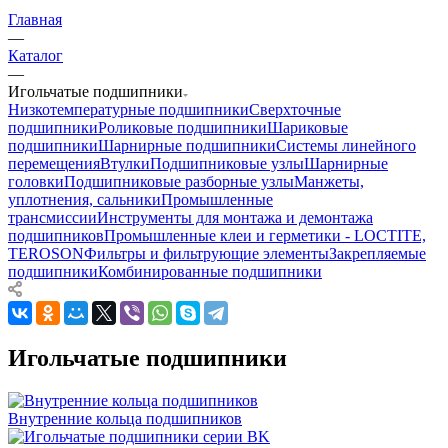
Главная
—
Каталог
—
Игольчатые подшипники
Низкотемпературные подшипники
Сверхточные
подшипники
Роликовые подшипники
Шариковые
подшипники
Шарнирные подшипники
Системы линейного
перемещения
Втулки
Подшипниковые узлы
Шарнирные
головки
Подшипниковые разборные узлы
Манжеты,
уплотнения, сальники
Промышленные
трансмиссии
Инструменты для монтажа и демонтажа
подшипников
Промышленные клеи и герметики - LOCTITE,
TEROSON
Фильтры и фильтрующие элементы
Закрепляемые
подшипники
Комбинированные подшипники
Игольчатые подшипники
Внутренние кольца подшипников