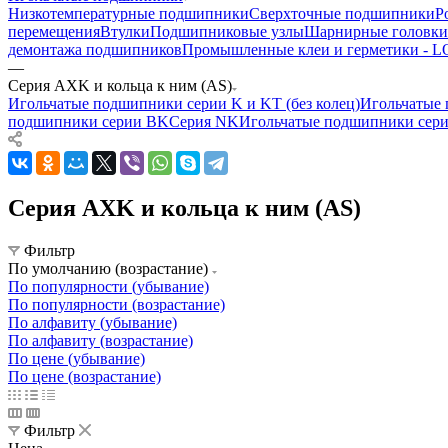
Низкотемпературные подшипники
Сверхточные подшипники
Р
перемещения
Втулки
Подшипниковые узлы
Шарнирные головки
демонтажа подшипников
Промышленные клеи и герметики -
—
Серия AXK и кольца к ним (AS)
Игольчатые подшипники серии K и KT (без колец)
Игольчатые 
подшипники серии BK
Серия NK
Игольчатые подшипники сер
Серия AXK и кольца к ним (AS)
Фильтр
По умолчанию (возрастание)
По популярности (убывание)
По популярности (возрастание)
По алфавиту (убывание)
По алфавиту (возрастание)
По цене (убывание)
По цене (возрастание)
Фильтр