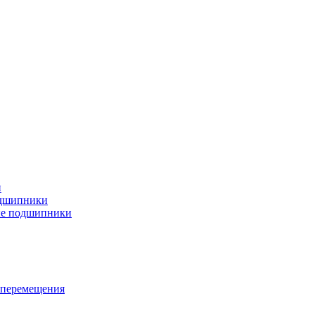
и
дшипники
ые подшипники
 перемещения