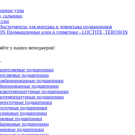
орные узлы
, сальники
ссии
Инструменты для монтажа и демонтажа подшипников
Промышленные клеи и герметики - LOCTITE, TEROSON
яйте у наших менеджеров!
г
репляемые подшипники
бинированные подшипники
котемпературные подшипники
рхточные подшипники
иковые подшипники
иковые подшипники