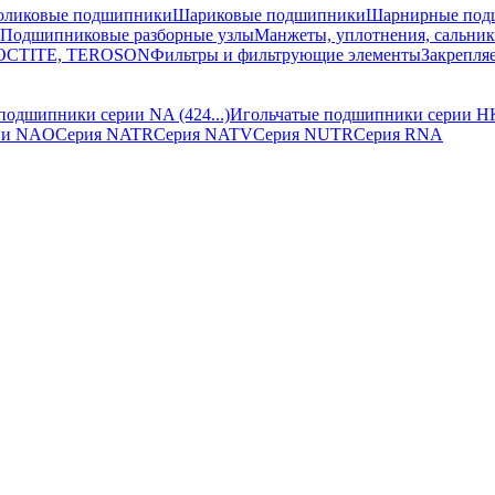
оликовые подшипники
Шариковые подшипники
Шарнирные под
Подшипниковые разборные узлы
Манжеты, уплотнения, сальни
 LOCTITE, TEROSON
Фильтры и фильтрующие элементы
Закрепля
подшипники серии NA (424...)
Игольчатые подшипники серии H
ии NAO
Серия NATR
Серия NATV
Серия NUTR
Серия RNA