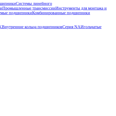
шипники
Системы линейного
ки
Промышленные трансмиссии
Инструменты для монтажа и
емые подшипники
Комбинированные подшипники
K
Внутренние кольца подшипников
Серия NA
Игольчатые