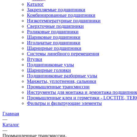
Каталог
Закрепляемые подшипники
Комбинированные подшипники
Низкотемпературные подшипники
Сверхточные подшипники
Роликовые подшипники
Шариковые подшипники
Игольчатые подшипники
Шарнирные подшипники
Системы линейного перемещения
Втулки
Подшипниковые узлы
Шарнирные головки
Подшипниковые разборные узлы
Манжеты, уплотнения, сальники
Промышленные трансмиссии
Инструменты для монтажа и демонтажа подшипник
Промышленные клеи и герметики - LOCTITE, T
Фильтры и фильтрующие элементы
Главная
—
Каталог
—
Промышленные трансмиссии