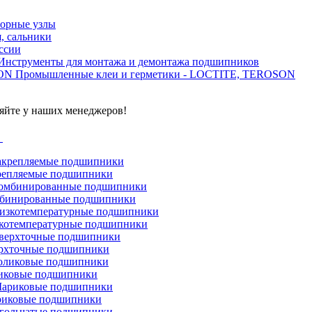
орные узлы
, сальники
ссии
Инструменты для монтажа и демонтажа подшипников
Промышленные клеи и герметики - LOCTITE, TEROSON
яйте у наших менеджеров!
г
репляемые подшипники
бинированные подшипники
котемпературные подшипники
рхточные подшипники
иковые подшипники
иковые подшипники