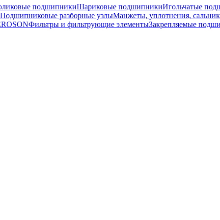
оликовые подшипники
Шариковые подшипники
Игольчатые под
Подшипниковые разборные узлы
Манжеты, уплотнения, сальни
TEROSON
Фильтры и фильтрующие элементы
Закрепляемые подш