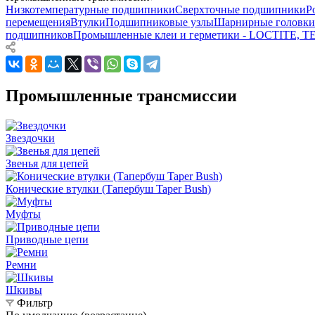
Низкотемпературные подшипники
Сверхточные подшипники
Р
перемещения
Втулки
Подшипниковые узлы
Шарнирные головки
подшипников
Промышленные клеи и герметики - LOCTITE, 
Промышленные трансмиссии
Звездочки
Звенья для цепей
Конические втулки (Тапербуш Taper Bush)
Муфты
Приводные цепи
Ремни
Шкивы
Фильтр