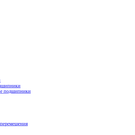
и
дшипники
ые подшипники
 перемещения