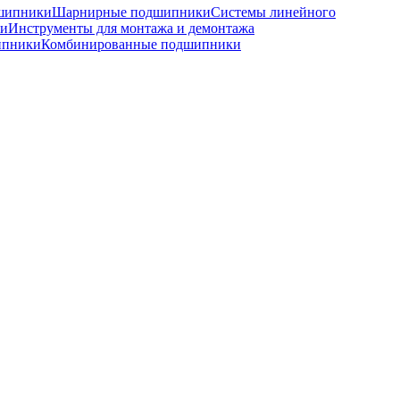
шипники
Шарнирные подшипники
Системы линейного
ки
Инструменты для монтажа и демонтажа
ипники
Комбинированные подшипники