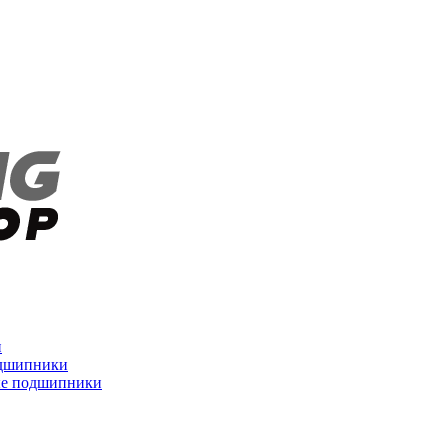
и
дшипники
ые подшипники