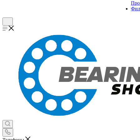
Про
Фил
Телефоны