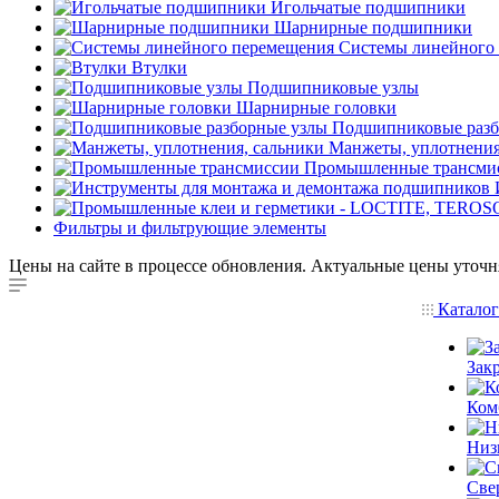
Игольчатые подшипники
Шарнирные подшипники
Системы линейного
Втулки
Подшипниковые узлы
Шарнирные головки
Подшипниковые разб
Манжеты, уплотнения
Промышленные трансми
Фильтры и фильтрующие элементы
Цены на сайте в процессе обновления. Актуальные цены уточн
Катало
Зак
Ком
Низ
Све