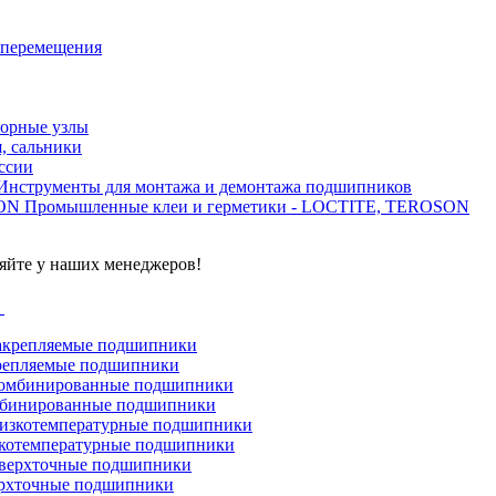
 перемещения
орные узлы
, сальники
ссии
Инструменты для монтажа и демонтажа подшипников
Промышленные клеи и герметики - LOCTITE, TEROSON
яйте у наших менеджеров!
г
репляемые подшипники
бинированные подшипники
котемпературные подшипники
рхточные подшипники