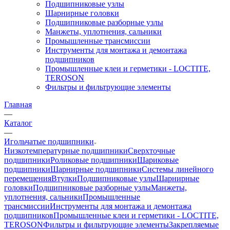
Подшипниковые узлы
Шарнирные головки
Подшипниковые разборные узлы
Манжеты, уплотнения, сальники
Промышленные трансмиссии
Инструменты для монтажа и демонтажа
подшипников
Промышленные клеи и герметики - LOCTITE,
TEROSON
Фильтры и фильтрующие элементы
Главная
—
Каталог
—
Игольчатые подшипники
Низкотемпературные подшипники
Сверхточные
подшипники
Роликовые подшипники
Шариковые
подшипники
Шарнирные подшипники
Системы линейного
перемещения
Втулки
Подшипниковые узлы
Шарнирные
головки
Подшипниковые разборные узлы
Манжеты,
уплотнения, сальники
Промышленные
трансмиссии
Инструменты для монтажа и демонтажа
подшипников
Промышленные клеи и герметики - LOCTITE,
TEROSON
Фильтры и фильтрующие элементы
Закрепляемые