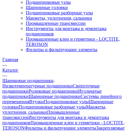
Подшипниковые узлы
Шарнирные головки
Подшипниковые разборные узлы
Манжеты, уплотнения, сальники
Промышленные трансмиссии
Инструменты для монтажа и демонтажа
подшипников
Промышленные клеи и герметики - LOCTITE,
TEROSON
Фильтры и фильтрующие элементы
Главная
—
Каталог
—
Шариковые подшипники
Низкотемпературные подшипники
Сверхточные
подшипники
Роликовые подшипники
Игольчатые
подшипники
Шарнирные подшипники
Системы линейного
перемещения
Втулки
Подшипниковые узлы
Шарнирные
головки
Подшипниковые разборные узлы
Манжеты,
уплотнения, сальники
Промышленные
трансмиссии
Инструменты для монтажа и демонтажа
подшипников
Промышленные клеи и герметики - LOCTITE,
TEROSON
Фильтры и фильтрующие элементы
Закрепляемые