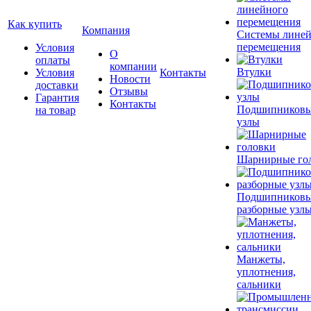
Как купить
Компания
Системы лине
перемещения
Условия
О
оплаты
компании
Втулки
Условия
Контакты
Новости
доставки
Отзывы
Гарантия
Контакты
Подшипников
на товар
узлы
Шарнирные го
Подшипников
разборные узл
Манжеты,
уплотнения,
сальники