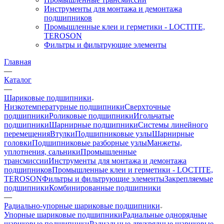
Инструменты для монтажа и демонтажа
подшипников
Промышленные клеи и герметики - LOCTITE,
TEROSON
Фильтры и фильтрующие элементы
Главная
—
Каталог
—
Шариковые подшипники
Низкотемпературные подшипники
Сверхточные
подшипники
Роликовые подшипники
Игольчатые
подшипники
Шарнирные подшипники
Системы линейного
перемещения
Втулки
Подшипниковые узлы
Шарнирные
головки
Подшипниковые разборные узлы
Манжеты,
уплотнения, сальники
Промышленные
трансмиссии
Инструменты для монтажа и демонтажа
подшипников
Промышленные клеи и герметики - LOCTITE,
TEROSON
Фильтры и фильтрующие элементы
Закрепляемые
подшипники
Комбинированные подшипники
—
Радиально-упорные шариковые подшипники
Упорные шариковые подшипники
Радиальные однорядные
шариковые подшипники
Радиальные двухрядные шариковые