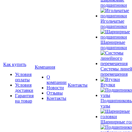
подшипники
Игольчатые
подшипники
Шарнирные
подшипники
Как купить
Компания
Системы лине
перемещения
Условия
О
оплаты
компании
Втулки
Условия
Контакты
Новости
доставки
Отзывы
Гарантия
Контакты
Подшипников
на товар
узлы
Шарнирные го