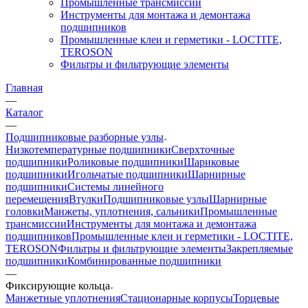
Промышленные трансмиссии
Инструменты для монтажа и демонтажа
подшипников
Промышленные клеи и герметики - LOCTITE,
TEROSON
Фильтры и фильтрующие элементы
Главная
—
Каталог
—
Подшипниковые разборные узлы
Низкотемпературные подшипники
Сверхточные
подшипники
Роликовые подшипники
Шариковые
подшипники
Игольчатые подшипники
Шарнирные
подшипники
Системы линейного
перемещения
Втулки
Подшипниковые узлы
Шарнирные
головки
Манжеты, уплотнения, сальники
Промышленные
трансмиссии
Инструменты для монтажа и демонтажа
подшипников
Промышленные клеи и герметики - LOCTITE,
TEROSON
Фильтры и фильтрующие элементы
Закрепляемые
подшипники
Комбинированные подшипники
—
Фиксирующие кольца
Манжетные уплотнения
Стационарные корпусы
Торцевые