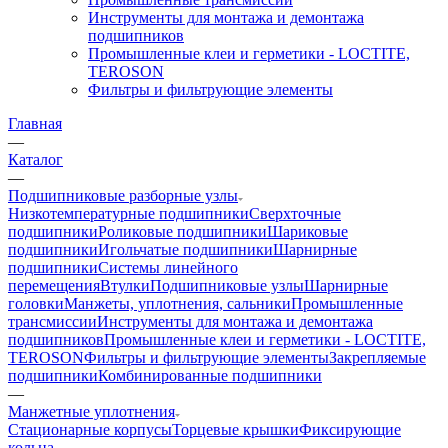
Инструменты для монтажа и демонтажа
подшипников
Промышленные клеи и герметики - LOCTITE,
TEROSON
Фильтры и фильтрующие элементы
Главная
—
Каталог
—
Подшипниковые разборные узлы
Низкотемпературные подшипники
Сверхточные
подшипники
Роликовые подшипники
Шариковые
подшипники
Игольчатые подшипники
Шарнирные
подшипники
Системы линейного
перемещения
Втулки
Подшипниковые узлы
Шарнирные
головки
Манжеты, уплотнения, сальники
Промышленные
трансмиссии
Инструменты для монтажа и демонтажа
подшипников
Промышленные клеи и герметики - LOCTITE,
TEROSON
Фильтры и фильтрующие элементы
Закрепляемые
подшипники
Комбинированные подшипники
—
Манжетные уплотнения
Стационарные корпусы
Торцевые крышки
Фиксирующие
кольца