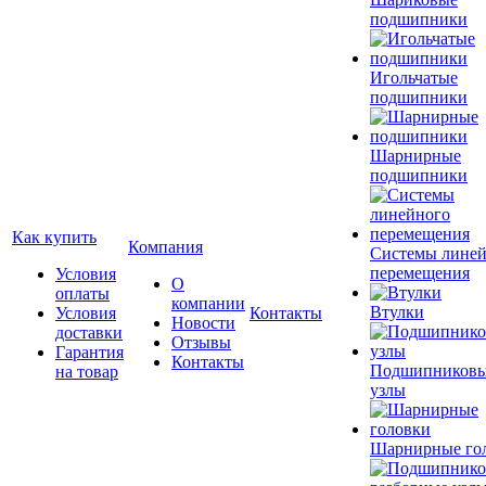
подшипники
Игольчатые
подшипники
Шарнирные
подшипники
Как купить
Компания
Системы лине
перемещения
Условия
О
оплаты
компании
Втулки
Условия
Контакты
Новости
доставки
Отзывы
Гарантия
Контакты
Подшипников
на товар
узлы
Шарнирные го