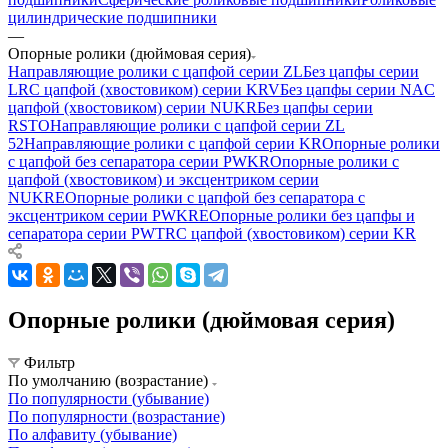
цилиндрические подшипники
—
Опорные ролики (дюймовая серия)
Направляющие ролики с цапфой серии ZL
Без цапфы серии
LR
С цапфой (хвостовиком) серии KRV
Без цапфы серии NA
С
цапфой (хвостовиком) серии NUKR
Без цапфы серии
RSTO
Направляющие ролики с цапфой серии ZL
52
Направляющие ролики с цапфой серии KR
Опорные ролики
с цапфой без сепаратора серии PWKR
Опорные ролики с
цапфой (хвостовиком) и эксцентриком серии
NUKRE
Опорные ролики с цапфой без сепаратора c
эксцентриком серии PWKRE
Опорные ролики без цапфы и
сепаратора серии PWTR
С цапфой (хвостовиком) серии KR
Опорные ролики (дюймовая серия)
Фильтр
По умолчанию (возрастание)
По популярности (убывание)
По популярности (возрастание)
По алфавиту (убывание)