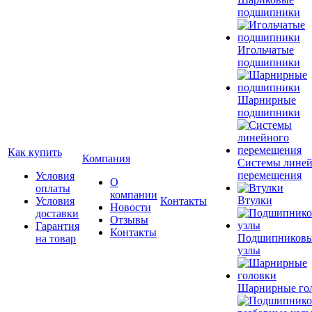
подшипники
Игольчатые
подшипники
Шарнирные
подшипники
Как купить
Компания
Системы лине
перемещения
Условия
О
оплаты
компании
Втулки
Условия
Контакты
Новости
доставки
Отзывы
Гарантия
Контакты
Подшипников
на товар
узлы
Шарнирные го