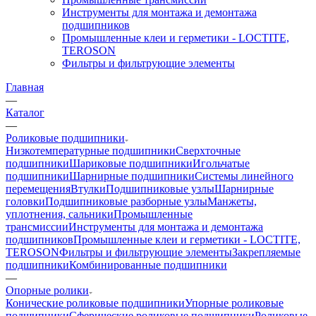
Инструменты для монтажа и демонтажа
подшипников
Промышленные клеи и герметики - LOCTITE,
TEROSON
Фильтры и фильтрующие элементы
Главная
—
Каталог
—
Роликовые подшипники
Низкотемпературные подшипники
Сверхточные
подшипники
Шариковые подшипники
Игольчатые
подшипники
Шарнирные подшипники
Системы линейного
перемещения
Втулки
Подшипниковые узлы
Шарнирные
головки
Подшипниковые разборные узлы
Манжеты,
уплотнения, сальники
Промышленные
трансмиссии
Инструменты для монтажа и демонтажа
подшипников
Промышленные клеи и герметики - LOCTITE,
TEROSON
Фильтры и фильтрующие элементы
Закрепляемые
подшипники
Комбинированные подшипники
—
Опорные ролики
Конические роликовые подшипники
Упорные роликовые
подшипники
Сферические роликовые подшипники
Роликовые