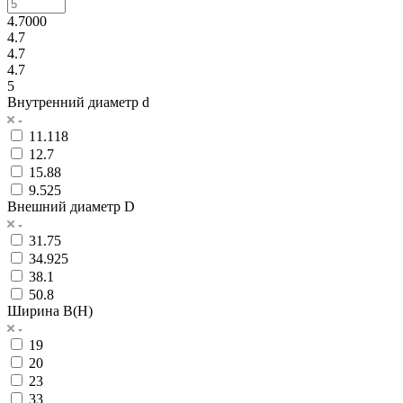
4.7000
4.7
4.7
4.7
5
Внутренний диаметр d
11.118
12.7
15.88
9.525
Внешний диаметр D
31.75
34.925
38.1
50.8
Ширина B(H)
19
20
23
33