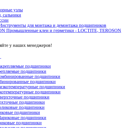
орные узлы
, сальники
ссии
Инструменты для монтажа и демонтажа подшипников
Промышленные клеи и герметики - LOCTITE, TEROSON
яйте у наших менеджеров!
г
репляемые подшипники
бинированные подшипники
котемпературные подшипники
рхточные подшипники
иковые подшипники
иковые подшипники