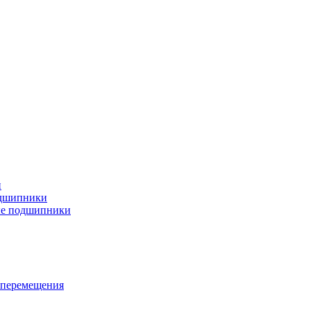
и
дшипники
ые подшипники
 перемещения