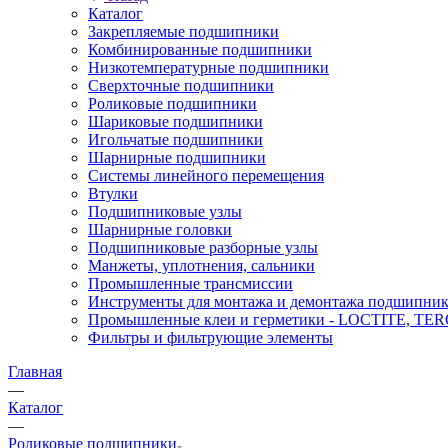
Каталог
Закрепляемые подшипники
Комбинированные подшипники
Низкотемпературные подшипники
Сверхточные подшипники
Роликовые подшипники
Шариковые подшипники
Игольчатые подшипники
Шарнирные подшипники
Системы линейного перемещения
Втулки
Подшипниковые узлы
Шарнирные головки
Подшипниковые разборные узлы
Манжеты, уплотнения, сальники
Промышленные трансмиссии
Инструменты для монтажа и демонтажа подшипник
Промышленные клеи и герметики - LOCTITE, T
Фильтры и фильтрующие элементы
Главная
—
Каталог
—
Роликовые подшипники