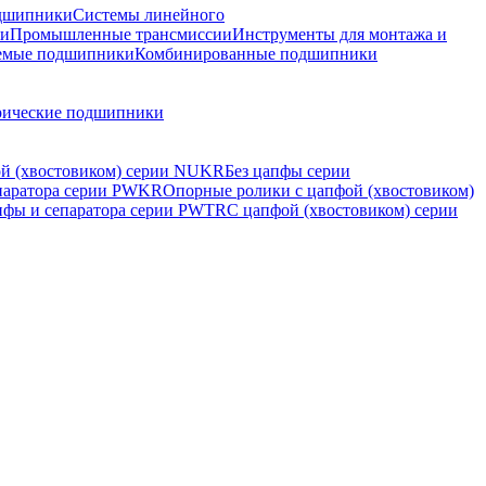
дшипники
Системы линейного
ки
Промышленные трансмиссии
Инструменты для монтажа и
емые подшипники
Комбинированные подшипники
рические подшипники
й (хвостовиком) серии NUKR
Без цапфы серии
епаратора серии PWKR
Опорные ролики с цапфой (хвостовиком)
пфы и сепаратора серии PWTR
С цапфой (хвостовиком) серии