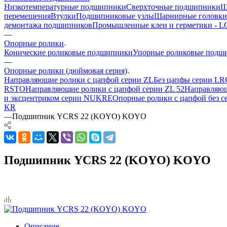
Низкотемпературные подшипники
Сверхточные подшипники
Ш
перемещения
Втулки
Подшипниковые узлы
Шарнирные головки
демонтажа подшипников
Промышленные клеи и герметики -
—
Опорные ролики
Конические роликовые подшипники
Упорные роликовые подш
—
Опорные ролики (дюймовая серия)
Направляющие ролики с цапфой серии ZL
Без цапфы серии LR
RSTO
Направляющие ролики с цапфой серии ZL 52
Направляющ
и эксцентриком серии NUKRE
Опорные ролики с цапфой без с
KR
—
Подшипник YCRS 22 (KOYO) KOYO
Подшипник YCRS 22 (KOYO) KOYO
Описание