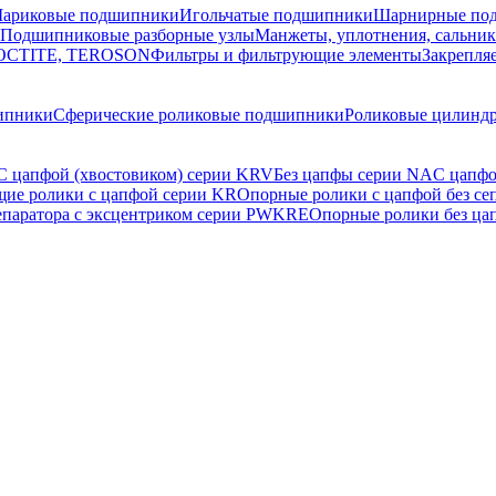
ариковые подшипники
Игольчатые подшипники
Шарнирные по
Подшипниковые разборные узлы
Манжеты, уплотнения, сальни
 LOCTITE, TEROSON
Фильтры и фильтрующие элементы
Закрепля
ипники
Сферические роликовые подшипники
Роликовые цилинд
С цапфой (хвостовиком) серии KRV
Без цапфы серии NA
С цапфо
ие ролики с цапфой серии KR
Опорные ролики с цапфой без с
епаратора c эксцентриком серии PWKRE
Опорные ролики без ца