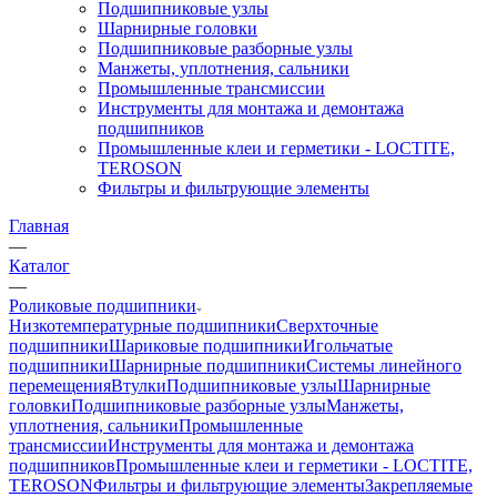
Подшипниковые узлы
Шарнирные головки
Подшипниковые разборные узлы
Манжеты, уплотнения, сальники
Промышленные трансмиссии
Инструменты для монтажа и демонтажа
подшипников
Промышленные клеи и герметики - LOCTITE,
TEROSON
Фильтры и фильтрующие элементы
Главная
—
Каталог
—
Роликовые подшипники
Низкотемпературные подшипники
Сверхточные
подшипники
Шариковые подшипники
Игольчатые
подшипники
Шарнирные подшипники
Системы линейного
перемещения
Втулки
Подшипниковые узлы
Шарнирные
головки
Подшипниковые разборные узлы
Манжеты,
уплотнения, сальники
Промышленные
трансмиссии
Инструменты для монтажа и демонтажа
подшипников
Промышленные клеи и герметики - LOCTITE,
TEROSON
Фильтры и фильтрующие элементы
Закрепляемые