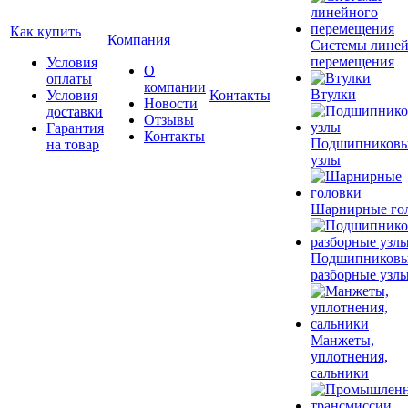
Как купить
Компания
Системы лине
перемещения
Условия
О
оплаты
компании
Втулки
Условия
Контакты
Новости
доставки
Отзывы
Гарантия
Контакты
Подшипников
на товар
узлы
Шарнирные го
Подшипников
разборные узл
Манжеты,
уплотнения,
сальники