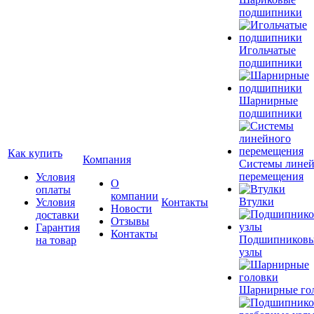
подшипники
Игольчатые
подшипники
Шарнирные
подшипники
Как купить
Компания
Системы лине
перемещения
Условия
О
оплаты
компании
Втулки
Условия
Контакты
Новости
доставки
Отзывы
Гарантия
Контакты
Подшипников
на товар
узлы
Шарнирные го