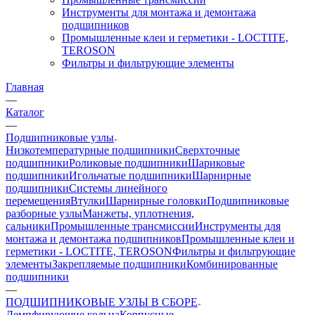
Инструменты для монтажа и демонтажа
подшипников
Промышленные клеи и герметики - LOCTITE,
TEROSON
Фильтры и фильтрующие элементы
Главная
—
Каталог
—
Подшипниковые узлы
Низкотемпературные подшипники
Сверхточные
подшипники
Роликовые подшипники
Шариковые
подшипники
Игольчатые подшипники
Шарнирные
подшипники
Системы линейного
перемещения
Втулки
Шарнирные головки
Подшипниковые
разборные узлы
Манжеты, уплотнения,
сальники
Промышленные трансмиссии
Инструменты для
монтажа и демонтажа подшипников
Промышленные клеи и
герметики - LOCTITE, TEROSON
Фильтры и фильтрующие
элементы
Закрепляемые подшипники
Комбинированные
подшипники
—
ПОДШИПНИКОВЫЕ УЗЛЫ В СБОРЕ
Демпфирующие кольца
Корпусные