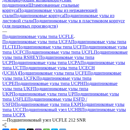
подшипники
Штампованные стальные
корпуса
Подшипниковые узлы из нержавеющей
стали
Подшипниковые корпуса
Подшипниковые узлы из
листовой стали
Подшипниковые узлы в пластиковом корпусе
(для пищевых производств)
—
Подшипниковые узлы типа UCFLE
Подшипниковые узлы типа UCFA
Подшипниковые узлы типа
FLCTE
Подшипниковые узлы типа UCF
Подшипниковые узлы
типа UCFC
Подшипниковые узлы типа UCFL
Подшипниковые
узлы типа RSHEY
Подшипниковые узлы типа
UCP
Подшипниковые узлы типа UCPA
Подшипниковые узлы
типа UCT
Подшипниковые узлы типа UCECH
(UCHA)
Подшипниковые узлы типа UCFE
Подшипниковые
узлы типа UCFK
Подшипниковые узлы типа
UCPE
Подшипниковые узлы типа UCPH
Подшипниковые
узлы типа UKF
Подшипниковые узлы типа
UKP
Подшипниковые узлы типа UP
Подшипниковые узлы
типа USFLE
Подшипниковые узлы ESFD /
USFD
Подшипниковые узлы типа EXP
Подшипниковые узлы
типа UCC
Подшипниковый узел UCHB
Подшипниковые узлы
типа UCPX
—
Подшипниковый узел UCFLE 212 SNR