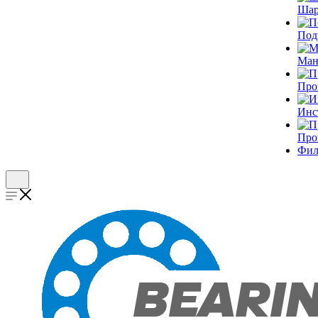
Шар
Под
Ман
Про
Инс
Про
Фил