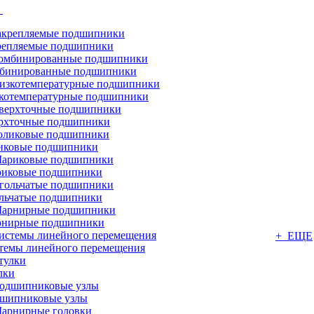
г
репляемые подшипники
бинированные подшипники
котемпературные подшипники
рхточные подшипники
иковые подшипники
иковые подшипники
льчатые подшипники
нирные подшипники
+ ЕЩЕ
темы линейного перемещения
лки
шипниковые узлы