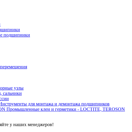
и
дшипники
ые подшипники
 перемещения
орные узлы
, сальники
ссии
Инструменты для монтажа и демонтажа подшипников
Промышленные клеи и герметики - LOCTITE, TEROSON
яйте у наших менеджеров!