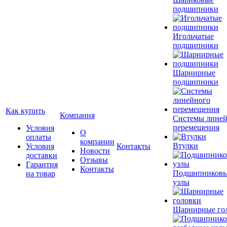
подшипники
Игольчатые
подшипники
Шарнирные
подшипники
Как купить
Компания
Системы лине
перемещения
Условия
О
оплаты
компании
Втулки
Условия
Контакты
Новости
доставки
Отзывы
Гарантия
Контакты
Подшипников
на товар
узлы
Шарнирные го