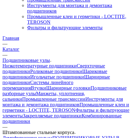
Инструменты для монтажа и демонтажа
подшипников
Промышленные клеи и герметики - LOCTITE,
TEROSON
Фильтры и фильтрующие элементы
Главная
—
Каталог
—
Подшипниковые узлы
Низкотемпературные подшипники
Сверхточные
подшипники
Роликовые подшипники
Шариковые
подшипники
Игольчатые подшипники
Шарнирные
подшипники
Системы линейного
перемещения
Втулки
Шарнирные головки
Подшипниковые
разборные узлы
Манжеты, уплотнения,
сальники
Промышленные трансмиссии
Инструменты для
монтажа и демонтажа подшипников
Промышленные клеи и
герметики - LOCTITE, TEROSON
Фильтры и фильтрующие
элементы
Закрепляемые подшипники
Комбинированные
подшипники
—
Штампованные стальные корпуса
Демпфирующие кольца
ПОДШИПНИКОВЫЕ УЗЛЫ В