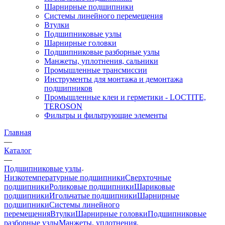
Шарнирные подшипники
Системы линейного перемещения
Втулки
Подшипниковые узлы
Шарнирные головки
Подшипниковые разборные узлы
Манжеты, уплотнения, сальники
Промышленные трансмиссии
Инструменты для монтажа и демонтажа
подшипников
Промышленные клеи и герметики - LOCTITE,
TEROSON
Фильтры и фильтрующие элементы
Главная
—
Каталог
—
Подшипниковые узлы
Низкотемпературные подшипники
Сверхточные
подшипники
Роликовые подшипники
Шариковые
подшипники
Игольчатые подшипники
Шарнирные
подшипники
Системы линейного
перемещения
Втулки
Шарнирные головки
Подшипниковые
разборные узлы
Манжеты, уплотнения,