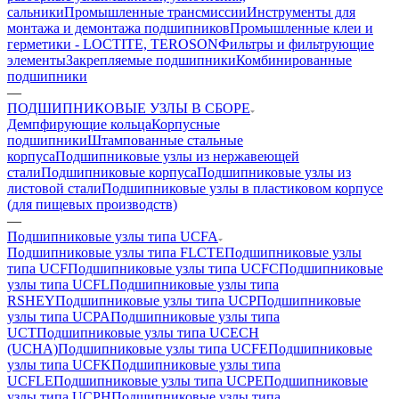
сальники
Промышленные трансмиссии
Инструменты для
монтажа и демонтажа подшипников
Промышленные клеи и
герметики - LOCTITE, TEROSON
Фильтры и фильтрующие
элементы
Закрепляемые подшипники
Комбинированные
подшипники
—
ПОДШИПНИКОВЫЕ УЗЛЫ В СБОРЕ
Демпфирующие кольца
Корпусные
подшипники
Штампованные стальные
корпуса
Подшипниковые узлы из нержавеющей
стали
Подшипниковые корпуса
Подшипниковые узлы из
листовой стали
Подшипниковые узлы в пластиковом корпусе
(для пищевых производств)
—
Подшипниковые узлы типа UCFA
Подшипниковые узлы типа FLCTE
Подшипниковые узлы
типа UCF
Подшипниковые узлы типа UCFC
Подшипниковые
узлы типа UCFL
Подшипниковые узлы типа
RSHEY
Подшипниковые узлы типа UCP
Подшипниковые
узлы типа UCPA
Подшипниковые узлы типа
UCT
Подшипниковые узлы типа UCECH
(UCHA)
Подшипниковые узлы типа UCFE
Подшипниковые
узлы типа UCFK
Подшипниковые узлы типа
UCFLE
Подшипниковые узлы типа UCPE
Подшипниковые
узлы типа UCPH
Подшипниковые узлы типа