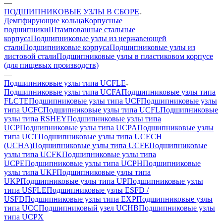
—
ПОДШИПНИКОВЫЕ УЗЛЫ В СБОРЕ
Демпфирующие кольца
Корпусные
подшипники
Штампованные стальные
корпуса
Подшипниковые узлы из нержавеющей
стали
Подшипниковые корпуса
Подшипниковые узлы из
листовой стали
Подшипниковые узлы в пластиковом корпусе
(для пищевых производств)
—
Подшипниковые узлы типа UCFLE
Подшипниковые узлы типа UCFA
Подшипниковые узлы типа
FLCTE
Подшипниковые узлы типа UCF
Подшипниковые узлы
типа UCFC
Подшипниковые узлы типа UCFL
Подшипниковые
узлы типа RSHEY
Подшипниковые узлы типа
UCP
Подшипниковые узлы типа UCPA
Подшипниковые узлы
типа UCT
Подшипниковые узлы типа UCECH
(UCHA)
Подшипниковые узлы типа UCFE
Подшипниковые
узлы типа UCFK
Подшипниковые узлы типа
UCPE
Подшипниковые узлы типа UCPH
Подшипниковые
узлы типа UKF
Подшипниковые узлы типа
UKP
Подшипниковые узлы типа UP
Подшипниковые узлы
типа USFLE
Подшипниковые узлы ESFD /
USFD
Подшипниковые узлы типа EXP
Подшипниковые узлы
типа UCC
Подшипниковый узел UCHB
Подшипниковые узлы
типа UCPX