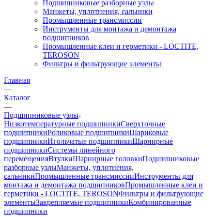
Подшипниковые разборные узлы
Манжеты, уплотнения, сальники
Промышленные трансмиссии
Инструменты для монтажа и демонтажа
подшипников
Промышленные клеи и герметики - LOCTITE,
TEROSON
Фильтры и фильтрующие элементы
Главная
—
Каталог
—
Подшипниковые узлы
Низкотемпературные подшипники
Сверхточные
подшипники
Роликовые подшипники
Шариковые
подшипники
Игольчатые подшипники
Шарнирные
подшипники
Системы линейного
перемещения
Втулки
Шарнирные головки
Подшипниковые
разборные узлы
Манжеты, уплотнения,
сальники
Промышленные трансмиссии
Инструменты для
монтажа и демонтажа подшипников
Промышленные клеи и
герметики - LOCTITE, TEROSON
Фильтры и фильтрующие
элементы
Закрепляемые подшипники
Комбинированные
подшипники