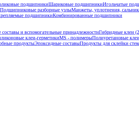
оликовые подшипники
Шариковые подшипники
Игольчатые под
Подшипниковые разборные узлы
Манжеты, уплотнения, сальни
крепляемые подшипники
Комбинированные подшипники
 составы и вспомогательные принадлежности
Гибридные клеи (
ликоновые клеи-герметики
MS - полимеры
Полиуретановые клеи
обные продукты
Эпоксидные составы
Продукты для склейки стек