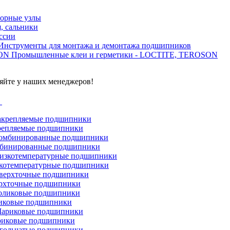
орные узлы
, сальники
ссии
Инструменты для монтажа и демонтажа подшипников
Промышленные клеи и герметики - LOCTITE, TEROSON
яйте у наших менеджеров!
г
репляемые подшипники
бинированные подшипники
котемпературные подшипники
рхточные подшипники
иковые подшипники
иковые подшипники