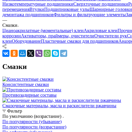
Низкотемпературные подшипники
Сверхточные подшипники
Р
перемещения
Втулки
Подшипниковые узлы
Шарнирные головки
демонтажа подшипников
Фильтры и фильтрующие элементы
За
—
Смазки
Цианоакрилатные (моментальные) клеи
Акриловые клеи
Прочие
коррозии
Активаторы, праймеры, очистители
Очистители рук
Си
клеи
Оборудование
Пластичные смазки для подшипников
Анаэр
Смазки
Консистентные смазки
Противозадирные составы
Смазочные материалы, масла и раскислители ржавчины
Фильтр
По умолчанию (возрастание)
По популярности (убывание)
По популярности (возрастание)