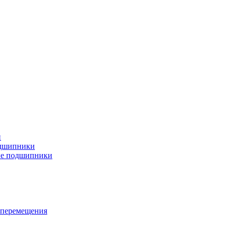
и
дшипники
ые подшипники
 перемещения