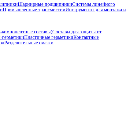
шипники
Шарнирные подшипники
Системы линейного
ки
Промышленные трансмиссии
Инструменты для монтажа и
2-компонентные составы)
Составы для защиты от
-герметики
Пластичные герметики
Контактные
ол
Разделительные смазки