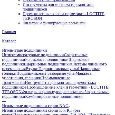
Инструменты для монтажа и демонтажа
подшипников
Промышленные клеи и герметики - LOCTITE,
TEROSON
Фильтры и фильтрующие элементы
Главная
—
Каталог
—
Игольчатые подшипники
Низкотемпературные подшипники
Сверхточные
подшипники
Роликовые подшипники
Шариковые
подшипники
Шарнирные подшипники
Системы линейного
перемещения
Втулки
Подшипниковые узлы
Шарнирные
головки
Подшипниковые разборные узлы
Манжеты,
уплотнения, сальники
Промышленные
трансмиссии
Инструменты для монтажа и демонтажа
подшипников
Промышленные клеи и герметики - LOCTITE,
TEROSON
Фильтры и фильтрующие элементы
Закрепляемые
подшипники
Комбинированные подшипники
—
Игольчатые подшипники серии NAO
Игольчатые подшипники серии K и KT (без
колец)
Игольчатые подшипники серии NA (424...)
Игольчатые