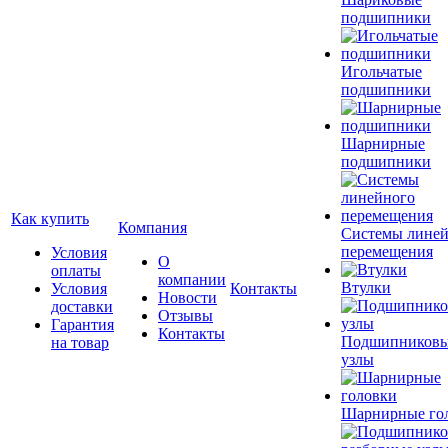
подшипники
Игольчатые
подшипники
Шарнирные
подшипники
Как купить
Компания
Системы лине
перемещения
Условия
О
оплаты
компании
Втулки
Условия
Контакты
Новости
доставки
Отзывы
Гарантия
Контакты
Подшипников
на товар
узлы
Шарнирные го