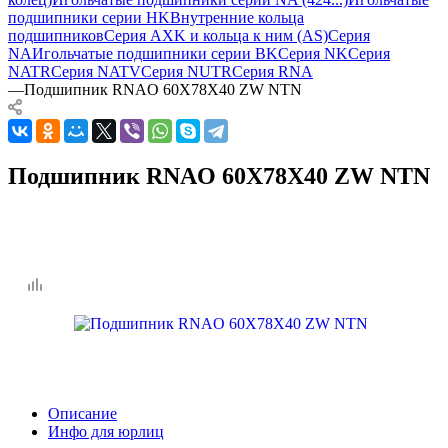
подшипники серии HK
Внутренние кольца
подшипников
Серия AXK и кольца к ним (AS)
Серия
NA
Игольчатые подшипники серии BK
Серия NK
Серия
NATR
Серия NATV
Серия NUTR
Серия RNA
—
Подшипник RNAO 60X78X40 ZW NTN
Подшипник RNAO 60X78X40 ZW NTN
Описание
Инфо для юрлиц