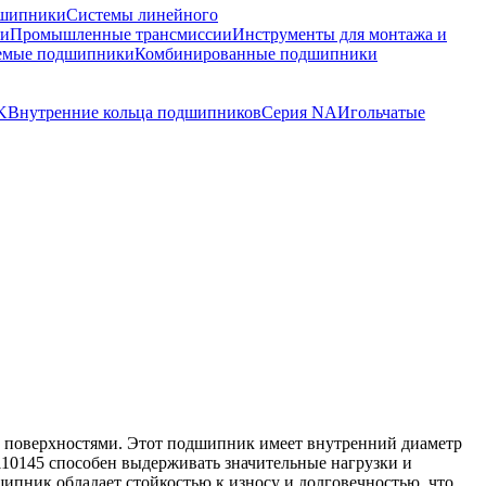
шипники
Системы линейного
ки
Промышленные трансмиссии
Инструменты для монтажа и
емые подшипники
Комбинированные подшипники
K
Внутренние кольца подшипников
Серия NA
Игольчатые
е поверхностями. Этот подшипник имеет внутренний диаметр
110145 способен выдерживать значительные нагрузки и
ипник обладает стойкостью к износу и долговечностью, что