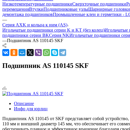
Низкотемпературные подшипники
Сверхточные подшипники
Р
перемещения
Втулки
Подшипниковые узлы
Шарнирные головки
демонтажа подшипников
Промышленные клеи и герметики -
—
Серия AXK и кольца к ним (AS)
Игольчатые подшипники серии K и KT (без колец)
Игольчатые 
подшипники серии BK
Серия NK
Игольчатые подшипники сер
—
Подшипник AS 110145 SKF
Подшипник AS 110145 SKF
Описание
Инфо для юрлиц
Подшипник AS 110145 от SKF представляет собой устройство,
110 мм и внешний диаметр 145 мм, что обеспечивает его совм
обеспечивать плавное и эффективное вращение благодаря свое