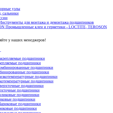
орные узлы
, сальники
ссии
Инструменты для монтажа и демонтажа подшипников
Промышленные клеи и герметики - LOCTITE, TEROSON
яйте у наших менеджеров!
г
репляемые подшипники
бинированные подшипники
котемпературные подшипники
рхточные подшипники
иковые подшипники
иковые подшипники