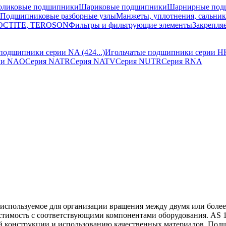
оликовые подшипники
Шариковые подшипники
Шарнирные под
Подшипниковые разборные узлы
Манжеты, уплотнения, сальни
 LOCTITE, TEROSON
Фильтры и фильтрующие элементы
Закрепля
подшипники серии NA (424...)
Игольчатые подшипники серии H
ии NAO
Серия NATR
Серия NATV
Серия NUTR
Серия RNA
 используемое для организации вращения между двумя или боле
естимость с соответствующими компонентами оборудования. AS 
й конструкции и использованию качественных материалов. Подш