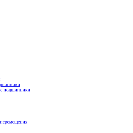
и
дшипники
ые подшипники
 перемещения