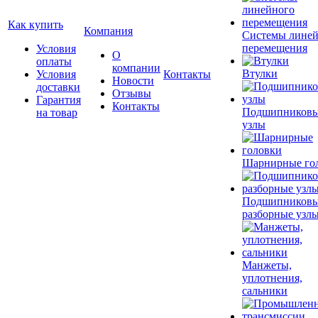
Как купить
Компания
Системы лине
перемещения
Условия
О
оплаты
компании
Втулки
Условия
Контакты
Новости
доставки
Отзывы
Гарантия
Контакты
Подшипников
на товар
узлы
Шарнирные го
Подшипников
разборные узл
Манжеты,
уплотнения,
сальники