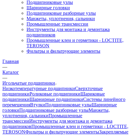
Подшипниковые узлы
Шарнирные головки
Подшипниковые разборные узлы
Манжеты, уплотнения, сальники
Промышленные трансмиссии
Инструменты для монтажа и демонтажа
подшипников
Промышленные клеи и герметики - LOCTITE,
TEROSON
Фильтры и фильтрующие элементы
Главная
—
Каталог
—
Игольчатые подшипники
Низкотемпературные подшипники
Сверхточные
подшипники
Роликовые подшипники
Шариковые
подшипники
Шарнирные подшипники
Системы линейного
перемещения
Втулки
Подшипниковые узлы
Шарнирные
головки
Подшипниковые разборные узлы
Манжеты,
уплотнения, сальники
Промышленные
трансмиссии
Инструменты для монтажа и демонтажа
подшипников
Промышленные клеи и герметики - LOCTITE,
TEROSON
Фильтры и фильтрующие элементы
Закрепляемые