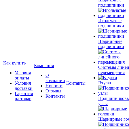
подшипники
Игольчатые
подшипники
Шарнирные
подшипники
Как купить
Компания
Системы лине
перемещения
Условия
О
оплаты
компании
Втулки
Условия
Контакты
Новости
доставки
Отзывы
Гарантия
Контакты
Подшипников
на товар
узлы
Шарнирные го