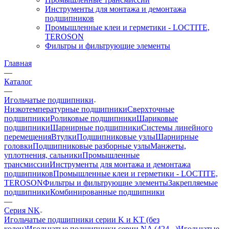
Инструменты для монтажа и демонтажа
подшипников
Промышленные клеи и герметики - LOCTITE,
TEROSON
Фильтры и фильтрующие элементы
Главная
—
Каталог
—
Игольчатые подшипники
Низкотемпературные подшипники
Сверхточные
подшипники
Роликовые подшипники
Шариковые
подшипники
Шарнирные подшипники
Системы линейного
перемещения
Втулки
Подшипниковые узлы
Шарнирные
головки
Подшипниковые разборные узлы
Манжеты,
уплотнения, сальники
Промышленные
трансмиссии
Инструменты для монтажа и демонтажа
подшипников
Промышленные клеи и герметики - LOCTITE,
TEROSON
Фильтры и фильтрующие элементы
Закрепляемые
подшипники
Комбинированные подшипники
—
Серия NK
Игольчатые подшипники серии K и KT (без
колец)
Игольчатые подшипники серии NA (424...)
Игольчатые