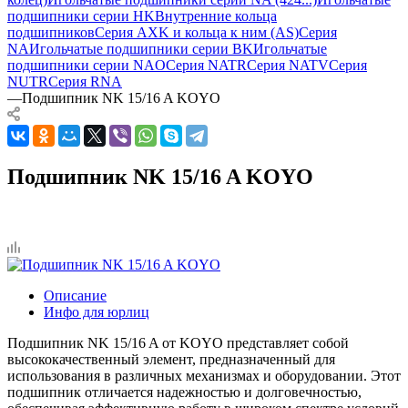
подшипники серии HK
Внутренние кольца
подшипников
Серия AXK и кольца к ним (AS)
Серия
NA
Игольчатые подшипники серии BK
Игольчатые
подшипники серии NAO
Серия NATR
Серия NATV
Серия
NUTR
Серия RNA
—
Подшипник NK 15/16 A KOYO
Подшипник NK 15/16 A KOYO
Описание
Инфо для юрлиц
Подшипник NK 15/16 A от KOYO представляет собой
высококачественный элемент, предназначенный для
использования в различных механизмах и оборудовании. Этот
подшипник отличается надежностью и долговечностью,