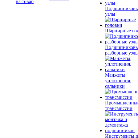
на товар
Подшипников
узлы
Шарнирные го
Подшипников
разборные узл
Манжеты,
уплотнения,
сальники
Промышленны
трансмиссии
Инструменты д