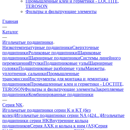
Промышленные клеи и герметики - LOCTITE,
TEROSON
Фильтры и фильтрующие элементы
Главная
—
Каталог
—
Игольчатые подшипники
Низкотемпературные подшипники
Сверхточные
подшипники
Роликовые подшипники
Шариковые
подшипники
Шарнирные подшипники
Системы линейного
перемещения
Втулки
Подшипниковые узлы
Шарнирные
головки
Подшипниковые разборные узлы
Манжеты,
уплотнения, сальники
Промышленные
трансмиссии
Инструменты для монтажа и демонтажа
подшипников
Промышленные клеи и герметики - LOCTITE,
TEROSON
Фильтры и фильтрующие элементы
Закрепляемые
подшипники
Комбинированные подшипники
—
Серия NK
Игольчатые подшипники серии K и KT (без
колец)
Игольчатые подшипники серии NA (424...)
Игольчатые
подшипники серии HK
Внутренние кольца
подшипников
Серия AXK и кольца к ним (AS)
Серия