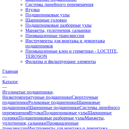
Системы линейного перемещения
Втулки
Подшипниковые узлы
Шарнирные головки
Подшипниковые разборные узлы
Манжеты, уплотнения, сальники
Промышленные трансмиссии
Инструменты для монтажа и демонтажа
подшипников
Промышленные клеи и герметики - LOCTITE,
TEROSON
Фильтры и фильтрующие элементы
Главная
—
Каталог
—
Игольчатые подшипники
Низкотемпературные подшипники
Сверхточные
подшипники
Роликовые подшипники
Шариковые
подшипники
Шарнирные подшипники
Системы линейного
перемещения
Втулки
Подшипниковые узлы
Шарнирные
головки
Подшипниковые разборные узлы
Манжеты,
уплотнения, сальники
Промышленные
трансмиссии
Инструменты для монтажа и демонтажа