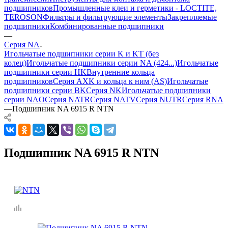
подшипников
Промышленные клеи и герметики - LOCTITE,
TEROSON
Фильтры и фильтрующие элементы
Закрепляемые
подшипники
Комбинированные подшипники
—
Серия NA
Игольчатые подшипники серии K и KT (без
колец)
Игольчатые подшипники серии NA (424...)
Игольчатые
подшипники серии HK
Внутренние кольца
подшипников
Серия AXK и кольца к ним (AS)
Игольчатые
подшипники серии BK
Серия NK
Игольчатые подшипники
серии NAO
Серия NATR
Серия NATV
Серия NUTR
Серия RNA
—
Подшипник NA 6915 R NTN
Подшипник NA 6915 R NTN