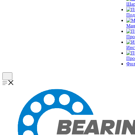
Шар
Под
Ман
Про
Инс
Про
Фил