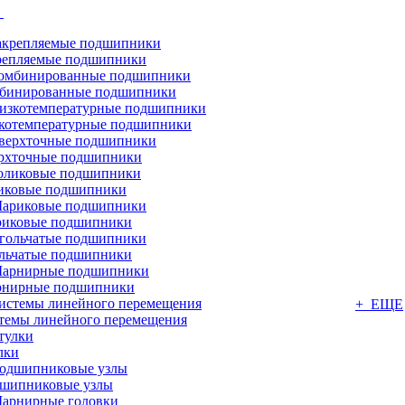
г
репляемые подшипники
бинированные подшипники
котемпературные подшипники
рхточные подшипники
иковые подшипники
иковые подшипники
льчатые подшипники
нирные подшипники
+ ЕЩЕ
темы линейного перемещения
лки
шипниковые узлы