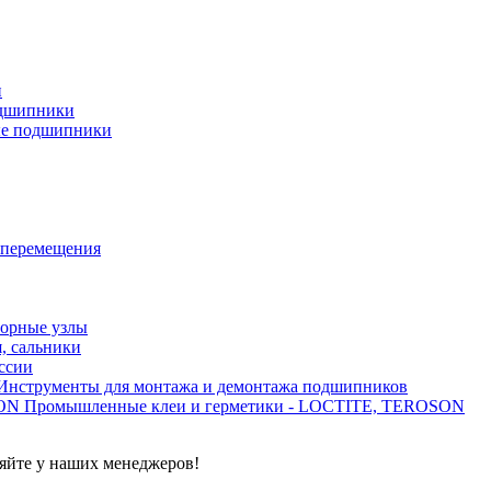
и
дшипники
ые подшипники
 перемещения
орные узлы
, сальники
ссии
Инструменты для монтажа и демонтажа подшипников
Промышленные клеи и герметики - LOCTITE, TEROSON
яйте у наших менеджеров!