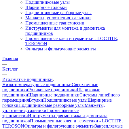
Подшипниковые узлы
Шарнирные головки
Подшипниковые разборные узлы
Манжеты, уплотнения, сальники
Промышленные трансмиссии
Инструменты для монтажа и демонтажа
подшипников
Промышленные клеи и герметики - LOCTITE,
TEROSON
Фильтры и фильтрующие элементы
Главная
—
Каталог
—
Игольчатые подшипники
Низкотемпературные подшипники
Сверхточные
подшипники
Роликовые подшипники
Шариковые
подшипники
Шарнирные подшипники
Системы линейного
перемещения
Втулки
Подшипниковые узлы
Шарнирные
головки
Подшипниковые разборные узлы
Манжеты,
уплотнения, сальники
Промышленные
трансмиссии
Инструменты для монтажа и демонтажа
подшипников
Промышленные клеи и герметики - LOCTITE,
TEROSON
Фильтры и фильтрующие элементы
Закрепляемые