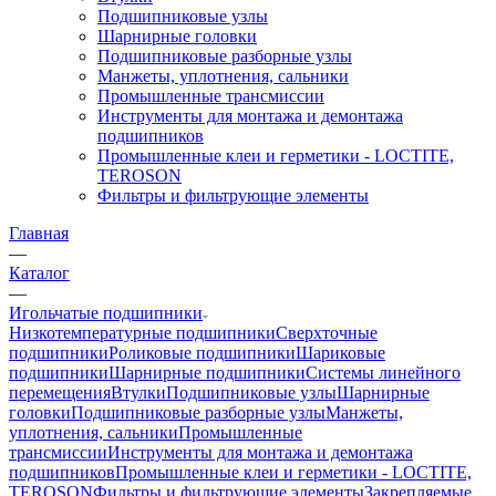
Подшипниковые узлы
Шарнирные головки
Подшипниковые разборные узлы
Манжеты, уплотнения, сальники
Промышленные трансмиссии
Инструменты для монтажа и демонтажа
подшипников
Промышленные клеи и герметики - LOCTITE,
TEROSON
Фильтры и фильтрующие элементы
Главная
—
Каталог
—
Игольчатые подшипники
Низкотемпературные подшипники
Сверхточные
подшипники
Роликовые подшипники
Шариковые
подшипники
Шарнирные подшипники
Системы линейного
перемещения
Втулки
Подшипниковые узлы
Шарнирные
головки
Подшипниковые разборные узлы
Манжеты,
уплотнения, сальники
Промышленные
трансмиссии
Инструменты для монтажа и демонтажа
подшипников
Промышленные клеи и герметики - LOCTITE,
TEROSON
Фильтры и фильтрующие элементы
Закрепляемые