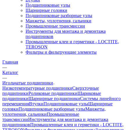
Подшипниковые узлы
Шарнирные головки
Подшипниковые разборные узлы
Манжеты, уплотнения, сальники
Промышленные трансмиссии
Инструменты для монтажа и демонтажа
подшипников
Промышленные клеи и герметики - LOCTITE,
TEROSON
Фильтры и фильтрующие элементы
Главная
—
Каталог
—
Игольчатые подшипники
Низкотемпературные подшипники
Сверхточные
подшипники
Роликовые подшипники
Шариковые
подшипники
Шарнирные подшипники
Системы линейного
перемещения
Втулки
Подшипниковые узлы
Шарнирные
головки
Подшипниковые разборные узлы
Манжеты,
уплотнения, сальники
Промышленные
трансмиссии
Инструменты для монтажа и демонтажа
подшипников
Промышленные клеи и герметики - LOCTITE,
TEROSON
Фильтры и фильтрующие элементы
Закрепляемые