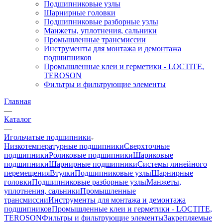
Подшипниковые узлы
Шарнирные головки
Подшипниковые разборные узлы
Манжеты, уплотнения, сальники
Промышленные трансмиссии
Инструменты для монтажа и демонтажа
подшипников
Промышленные клеи и герметики - LOCTITE,
TEROSON
Фильтры и фильтрующие элементы
Главная
—
Каталог
—
Игольчатые подшипники
Низкотемпературные подшипники
Сверхточные
подшипники
Роликовые подшипники
Шариковые
подшипники
Шарнирные подшипники
Системы линейного
перемещения
Втулки
Подшипниковые узлы
Шарнирные
головки
Подшипниковые разборные узлы
Манжеты,
уплотнения, сальники
Промышленные
трансмиссии
Инструменты для монтажа и демонтажа
подшипников
Промышленные клеи и герметики - LOCTITE,
TEROSON
Фильтры и фильтрующие элементы
Закрепляемые