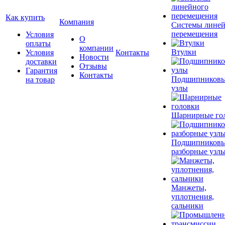
Как купить
Компания
Системы лине
перемещения
Условия
О
оплаты
компании
Втулки
Условия
Контакты
Новости
доставки
Отзывы
Гарантия
Контакты
Подшипников
на товар
узлы
Шарнирные го
Подшипников
разборные узл
Манжеты,
уплотнения,
сальники