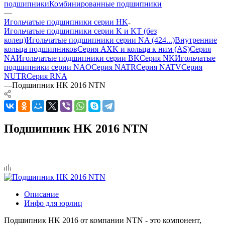
подшипники
Комбинированные подшипники
—
Игольчатые подшипники серии HK
Игольчатые подшипники серии K и KT (без
колец)
Игольчатые подшипники серии NA (424...)
Внутренние
кольца подшипников
Серия AXK и кольца к ним (AS)
Серия
NA
Игольчатые подшипники серии BK
Серия NK
Игольчатые
подшипники серии NAO
Серия NATR
Серия NATV
Серия
NUTR
Серия RNA
—
Подшипник HK 2016 NTN
Подшипник HK 2016 NTN
Описание
Инфо для юрлиц
Подшипник HK 2016 от компании NTN - это компонент,