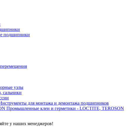
и
дшипники
ые подшипники
 перемещения
орные узлы
, сальники
ссии
Инструменты для монтажа и демонтажа подшипников
Промышленные клеи и герметики - LOCTITE, TEROSON
яйте у наших менеджеров!