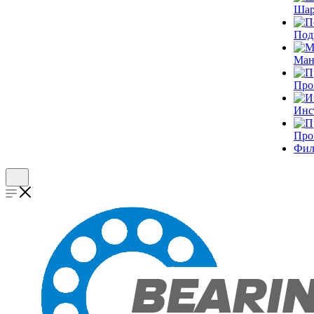
Шар
Под
Ман
Про
Инс
Про
Фил