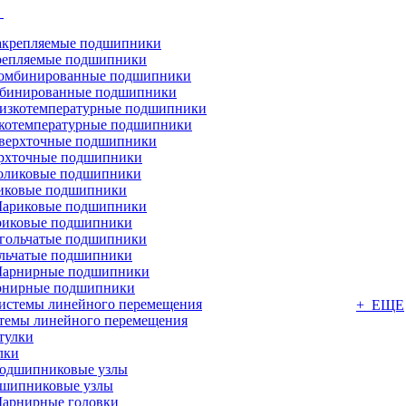
г
репляемые подшипники
бинированные подшипники
котемпературные подшипники
рхточные подшипники
иковые подшипники
иковые подшипники
льчатые подшипники
нирные подшипники
+ ЕЩЕ
темы линейного перемещения
лки
шипниковые узлы