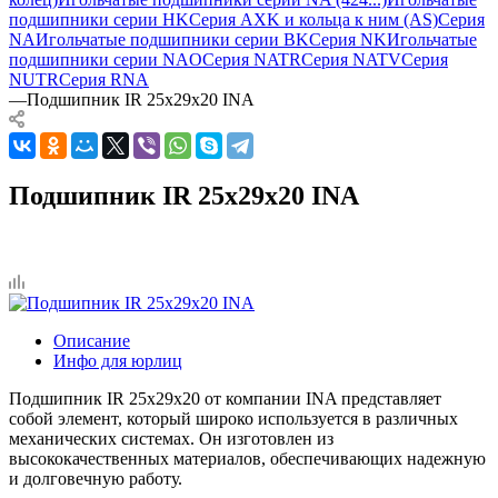
подшипники серии HK
Серия AXK и кольца к ним (AS)
Серия
NA
Игольчатые подшипники серии BK
Серия NK
Игольчатые
подшипники серии NAO
Серия NATR
Серия NATV
Серия
NUTR
Серия RNA
—
Подшипник IR 25x29x20 INA
Подшипник IR 25x29x20 INA
Описание
Инфо для юрлиц
Подшипник IR 25x29x20 от компании INA представляет
собой элемент, который широко используется в различных
механических системах. Он изготовлен из
высококачественных материалов, обеспечивающих надежную
и долговечную работу.