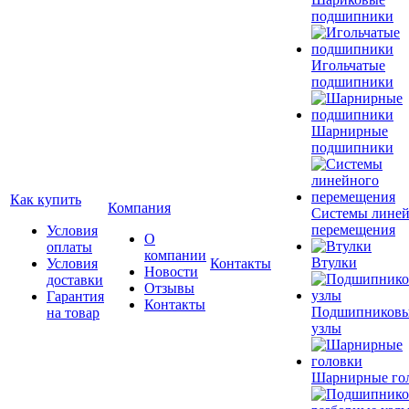
подшипники
Игольчатые
подшипники
Шарнирные
подшипники
Как купить
Компания
Системы лине
перемещения
Условия
О
оплаты
компании
Втулки
Условия
Контакты
Новости
доставки
Отзывы
Гарантия
Контакты
Подшипников
на товар
узлы
Шарнирные го