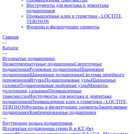
Инструменты для монтажа и демонтажа
подшипников
Промышленные клеи и герметики - LOCTITE,
TEROSON
Фильтры и фильтрующие элементы
Главная
—
Каталог
—
Игольчатые подшипники
Низкотемпературные подшипники
Сверхточные
подшипники
Роликовые подшипники
Шариковые
подшипники
Шарнирные подшипники
Системы линейного
перемещения
Втулки
Подшипниковые узлы
Шарнирные
головки
Подшипниковые разборные узлы
Манжеты,
уплотнения, сальники
Промышленные
трансмиссии
Инструменты для монтажа и демонтажа
подшипников
Промышленные клеи и герметики - LOCTITE,
TEROSON
Фильтры и фильтрующие элементы
Закрепляемые
подшипники
Комбинированные подшипники
—
Внутренние кольца подшипников
Игольчатые подшипники серии K и KT (без
колец)
Игольчатые подшипники серии NA (424...)
Игольчатые