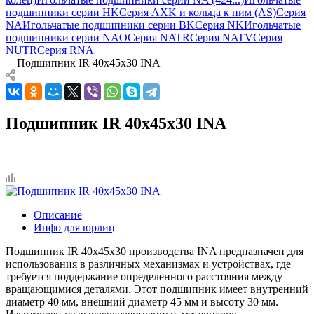
подшипники серии HK
Серия AXK и кольца к ним (AS)
Серия
NA
Игольчатые подшипники серии BK
Серия NK
Игольчатые
подшипники серии NAO
Серия NATR
Серия NATV
Серия
NUTR
Серия RNA
—
Подшипник IR 40x45x30 INA
Подшипник IR 40x45x30 INA
Описание
Инфо для юрлиц
Подшипник IR 40x45x30 производства INA предназначен для
использования в различных механизмах и устройствах, где
требуется поддержание определенного расстояния между
вращающимися деталями. Этот подшипник имеет внутренний
диаметр 40 мм, внешний диаметр 45 мм и высоту 30 мм.