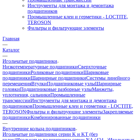
Инструменты для монтажа и демонтажа
подшипников
Промышленные клеи и герметики - LOCTITE,
TEROSON
Фильтры и фильтрующие элементы
Главная
—
Каталог
—
Игольчатые подшипники
Низкотемпературные подшипники
Сверхточные
подшипники
Роликовые подшипники
Шариковые
подшипники
Шарнирные подшипники
Системы линейного
перемещения
Втулки
Подшипниковые узлы
Шарнирные
головки
Подшипниковые разборные узлы
Манжеты,
уплотнения, сальники
Промышленные
трансмиссии
Инструменты для монтажа и демонтажа
подшипников
Промышленные клеи и герметики - LOCTITE,
TEROSON
Фильтры и фильтрующие элементы
Закрепляемые
подшипники
Комбинированные подшипники
—
Внутренние кольца подшипников
Игольчатые подшипники серии K и KT (без
колец)
Игольчатые подшипники серии NA (424...)
Игольчатые