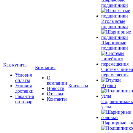
подшипники
Игольчатые
подшипники
Шарнирные
подшипники
Как купить
Компания
Системы лине
перемещения
Условия
О
оплаты
компании
Втулки
Условия
Контакты
Новости
доставки
Отзывы
Гарантия
Контакты
Подшипников
на товар
узлы
Шарнирные го