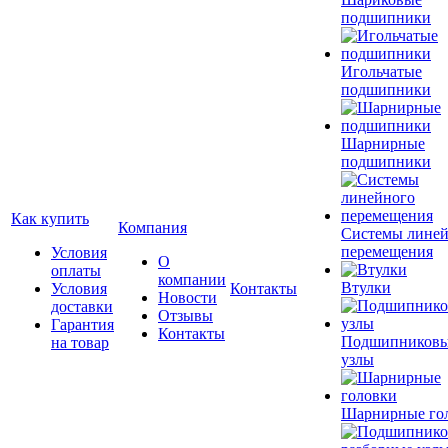
подшипники
Игольчатые
подшипники
Шарнирные
подшипники
Как купить
Компания
Системы лине
перемещения
Условия
О
оплаты
компании
Втулки
Условия
Контакты
Новости
доставки
Отзывы
Гарантия
Контакты
Подшипников
на товар
узлы
Шарнирные го