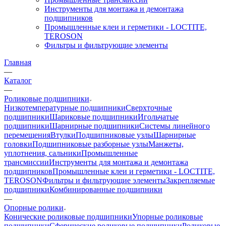
Инструменты для монтажа и демонтажа
подшипников
Промышленные клеи и герметики - LOCTITE,
TEROSON
Фильтры и фильтрующие элементы
Главная
—
Каталог
—
Роликовые подшипники
Низкотемпературные подшипники
Сверхточные
подшипники
Шариковые подшипники
Игольчатые
подшипники
Шарнирные подшипники
Системы линейного
перемещения
Втулки
Подшипниковые узлы
Шарнирные
головки
Подшипниковые разборные узлы
Манжеты,
уплотнения, сальники
Промышленные
трансмиссии
Инструменты для монтажа и демонтажа
подшипников
Промышленные клеи и герметики - LOCTITE,
TEROSON
Фильтры и фильтрующие элементы
Закрепляемые
подшипники
Комбинированные подшипники
—
Опорные ролики
Конические роликовые подшипники
Упорные роликовые
подшипники
Сферические роликовые подшипники
Роликовые