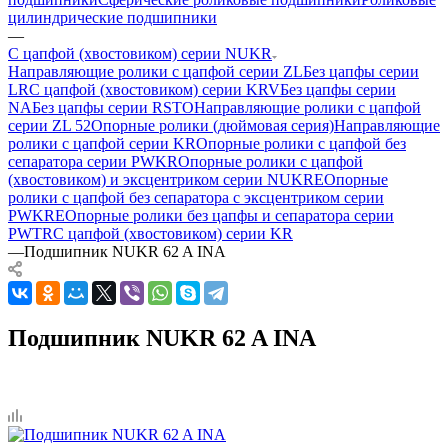
цилиндрические подшипники
—
С цапфой (хвостовиком) серии NUKR
Направляющие ролики с цапфой серии ZL
Без цапфы серии
LR
С цапфой (хвостовиком) серии KRV
Без цапфы серии
NA
Без цапфы серии RSTO
Направляющие ролики с цапфой
серии ZL 52
Опорные ролики (дюймовая серия)
Направляющие
ролики с цапфой серии KR
Опорные ролики с цапфой без
сепаратора серии PWKR
Опорные ролики с цапфой
(хвостовиком) и эксцентриком серии NUKRE
Опорные
ролики с цапфой без сепаратора c эксцентриком серии
PWKRE
Опорные ролики без цапфы и сепаратора серии
PWTR
С цапфой (хвостовиком) серии KR
—
Подшипник NUKR 62 A INA
Подшипник NUKR 62 A INA