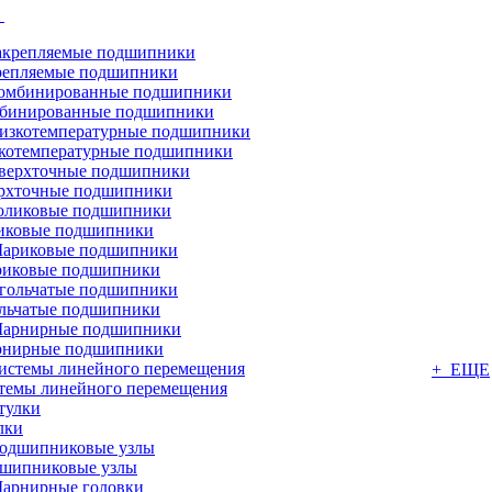
г
репляемые подшипники
бинированные подшипники
котемпературные подшипники
рхточные подшипники
иковые подшипники
иковые подшипники
льчатые подшипники
нирные подшипники
+ ЕЩЕ
темы линейного перемещения
лки
шипниковые узлы