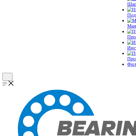
Шар
Под
Ман
Про
Инс
Про
Фил