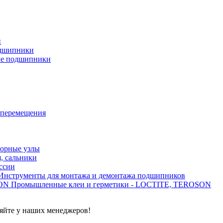
и
дшипники
ые подшипники
 перемещения
орные узлы
, сальники
ссии
Инструменты для монтажа и демонтажа подшипников
Промышленные клеи и герметики - LOCTITE, TEROSON
яйте у наших менеджеров!