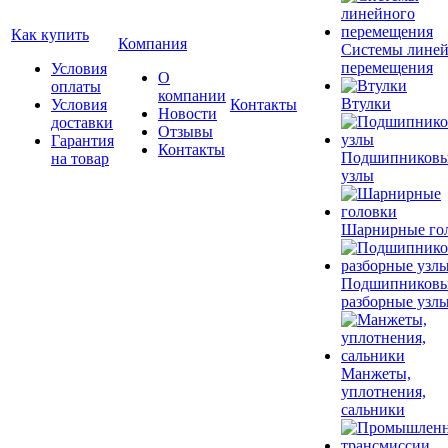
Как купить
Компания
Системы лине
перемещения
Условия
О
оплаты
компании
Втулки
Условия
Контакты
Новости
доставки
Отзывы
Гарантия
Контакты
Подшипников
на товар
узлы
Шарнирные го
Подшипников
разборные узл
Манжеты,
уплотнения,
сальники