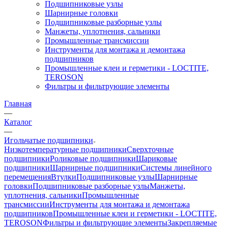
Подшипниковые узлы
Шарнирные головки
Подшипниковые разборные узлы
Манжеты, уплотнения, сальники
Промышленные трансмиссии
Инструменты для монтажа и демонтажа
подшипников
Промышленные клеи и герметики - LOCTITE,
TEROSON
Фильтры и фильтрующие элементы
Главная
—
Каталог
—
Игольчатые подшипники
Низкотемпературные подшипники
Сверхточные
подшипники
Роликовые подшипники
Шариковые
подшипники
Шарнирные подшипники
Системы линейного
перемещения
Втулки
Подшипниковые узлы
Шарнирные
головки
Подшипниковые разборные узлы
Манжеты,
уплотнения, сальники
Промышленные
трансмиссии
Инструменты для монтажа и демонтажа
подшипников
Промышленные клеи и герметики - LOCTITE,
TEROSON
Фильтры и фильтрующие элементы
Закрепляемые