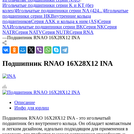
Игольчатые подшипники серии K и KT (без
колец)
Игольчатые подшипники серии NA (424...)
Игольчатые
подшипники серии HK
Внутренние кольца
подшипников
Серия AXK и кольца к ним (AS)
Серия
NA
Игольчатые подшипники серии BK
Серия NK
Серия
NATR
Серия NATV
Серия NUTR
Серия RNA
—
Подшипник RNAO 16X28X12 INA
Подшипник RNAO 16X28X12 INA
Описание
Инфо для юрлиц
Подшипник RNAO 16X28X12 INA - это игольчатый
подшипник без внутреннего кольца. Он обладает компактным
и легким дизайном, идеально подходящим для применения в