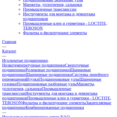
Манжеты, уплотнения, сальники
Промышленные трансмиссии
Инструменты для монтажа и демонтажа
подшипников
Промышленные клеи и герметики - LOCTITE,
TEROSON
Фильтры и фильтрующие элементы
Главная
—
Каталог
—
Игольчатые подшипники
Низкотемпературные подшипники
Сверхточные
подшипники
Роликовые подшипники
Шариковые
подшипники
Шарнирные подшипники
Системы линейного
перемещения
Втулки
Подшипниковые узлы
Шарнирные
головки
Подшипниковые разборные узлы
Манжеты,
уплотнения, сальники
Промышленные
трансмиссии
Инструменты для монтажа и демонтажа
подшипников
Промышленные клеи и герметики - LOCTITE,
TEROSON
Фильтры и фильтрующие элементы
Закрепляемые
подшипники
Комбинированные подшипники
—
Игольчатые подшипники серии NAO