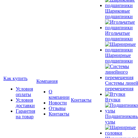
Шариковые
подшипники
Игольчатые
подшипники
Шарнирные
подшипники
Как купить
Компания
Системы лине
перемещения
Условия
О
оплаты
компании
Втулки
Условия
Контакты
Новости
доставки
Отзывы
Гарантия
Контакты
Подшипников
на товар
узлы