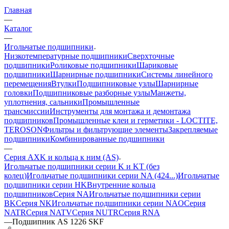
Главная
—
Каталог
—
Игольчатые подшипники
Низкотемпературные подшипники
Сверхточные
подшипники
Роликовые подшипники
Шариковые
подшипники
Шарнирные подшипники
Системы линейного
перемещения
Втулки
Подшипниковые узлы
Шарнирные
головки
Подшипниковые разборные узлы
Манжеты,
уплотнения, сальники
Промышленные
трансмиссии
Инструменты для монтажа и демонтажа
подшипников
Промышленные клеи и герметики - LOCTITE,
TEROSON
Фильтры и фильтрующие элементы
Закрепляемые
подшипники
Комбинированные подшипники
—
Серия AXK и кольца к ним (AS)
Игольчатые подшипники серии K и KT (без
колец)
Игольчатые подшипники серии NA (424...)
Игольчатые
подшипники серии HK
Внутренние кольца
подшипников
Серия NA
Игольчатые подшипники серии
BK
Серия NK
Игольчатые подшипники серии NAO
Серия
NATR
Серия NATV
Серия NUTR
Серия RNA
—
Подшипник AS 1226 SKF