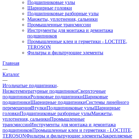
Подшипниковые узлы
Шарнирные головки
Подшипниковые разборные узлы
Манжеты, уплотнения, сальники
Промышленные трансмиссии
Инструменты для монтажа и демонтажа
подшипников
Промышленные клеи и герметики - LOCTITE,
TEROSON
Фильтры и фильтрующие элементы
Главная
—
Каталог
—
Игольчатые подшипники
Низкотемпературные подшипники
Сверхточные
подшипники
Роликовые подшипники
Шариковые
подшипники
Шарнирные подшипники
Системы линейного
перемещения
Втулки
Подшипниковые узлы
Шарнирные
головки
Подшипниковые разборные узлы
Манжеты,
уплотнения, сальники
Промышленные
трансмиссии
Инструменты для монтажа и демонтажа
подшипников
Промышленные клеи и герметики - LOCTITE,
TEROSON
Фильтры и фильтрующие элементы
Закрепляемые