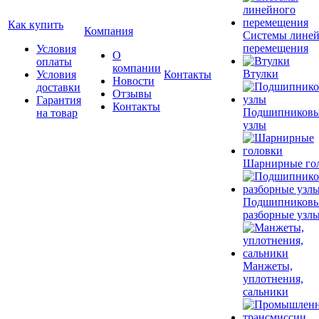
Как купить
Компания
Системы лине
перемещения
Условия
О
оплаты
компании
Втулки
Условия
Контакты
Новости
доставки
Отзывы
Гарантия
Контакты
Подшипников
на товар
узлы
Шарнирные го
Подшипников
разборные узл
Манжеты,
уплотнения,
сальники