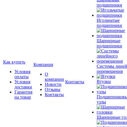
подшипники
Игольчатые
подшипники
Шарнирные
подшипники
Как купить
Компания
Системы лине
перемещения
Условия
О
оплаты
компании
Втулки
Условия
Контакты
Новости
доставки
Отзывы
Гарантия
Контакты
Подшипников
на товар
узлы
Шарнирные го