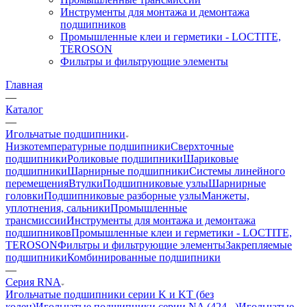
Инструменты для монтажа и демонтажа
подшипников
Промышленные клеи и герметики - LOCTITE,
TEROSON
Фильтры и фильтрующие элементы
Главная
—
Каталог
—
Игольчатые подшипники
Низкотемпературные подшипники
Сверхточные
подшипники
Роликовые подшипники
Шариковые
подшипники
Шарнирные подшипники
Системы линейного
перемещения
Втулки
Подшипниковые узлы
Шарнирные
головки
Подшипниковые разборные узлы
Манжеты,
уплотнения, сальники
Промышленные
трансмиссии
Инструменты для монтажа и демонтажа
подшипников
Промышленные клеи и герметики - LOCTITE,
TEROSON
Фильтры и фильтрующие элементы
Закрепляемые
подшипники
Комбинированные подшипники
—
Серия RNA
Игольчатые подшипники серии K и KT (без
колец)
Игольчатые подшипники серии NA (424...)
Игольчатые