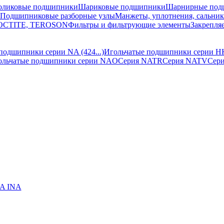
оликовые подшипники
Шариковые подшипники
Шарнирные под
Подшипниковые разборные узлы
Манжеты, уплотнения, сальни
 LOCTITE, TEROSON
Фильтры и фильтрующие элементы
Закрепля
подшипники серии NA (424...)
Игольчатые подшипники серии H
ольчатые подшипники серии NAO
Серия NATR
Серия NATV
Сер