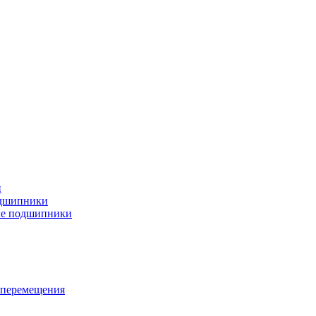
и
дшипники
ые подшипники
 перемещения