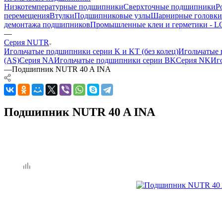
Низкотемпературные подшипники
Сверхточные подшипники
Р
перемещения
Втулки
Подшипниковые узлы
Шарнирные головки
демонтажа подшипников
Промышленные клеи и герметики -
—
Серия NUTR
Игольчатые подшипники серии K и KT (без колец)
Игольчатые 
(AS)
Серия NA
Игольчатые подшипники серии BK
Серия NK
Иг
—
Подшипник NUTR 40 A INA
Подшипник NUTR 40 A INA