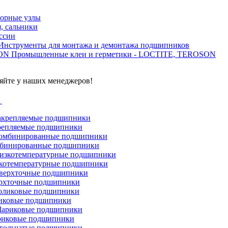
орные узлы
, сальники
ссии
Инструменты для монтажа и демонтажа подшипников
Промышленные клеи и герметики - LOCTITE, TEROSON
яйте у наших менеджеров!
г
репляемые подшипники
бинированные подшипники
котемпературные подшипники
рхточные подшипники
иковые подшипники
иковые подшипники