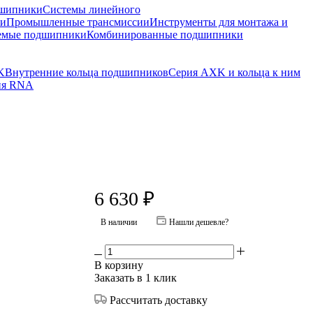
шипники
Системы линейного
ки
Промышленные трансмиссии
Инструменты для монтажа и
емые подшипники
Комбинированные подшипники
K
Внутренние кольца подшипников
Серия AXK и кольца к ним
ия RNA
6 630
₽
В наличии
Нашли дешевле?
В корзину
Заказать в 1 клик
Рассчитать доставку