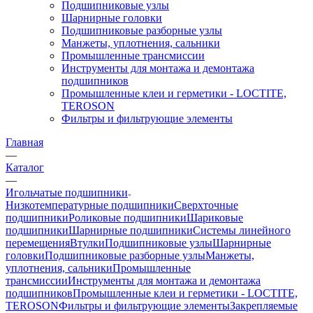
Подшипниковые узлы
Шарнирные головки
Подшипниковые разборные узлы
Манжеты, уплотнения, сальники
Промышленные трансмиссии
Инструменты для монтажа и демонтажа
подшипников
Промышленные клеи и герметики - LOCTITE,
TEROSON
Фильтры и фильтрующие элементы
Главная
—
Каталог
—
Игольчатые подшипники
Низкотемпературные подшипники
Сверхточные
подшипники
Роликовые подшипники
Шариковые
подшипники
Шарнирные подшипники
Системы линейного
перемещения
Втулки
Подшипниковые узлы
Шарнирные
головки
Подшипниковые разборные узлы
Манжеты,
уплотнения, сальники
Промышленные
трансмиссии
Инструменты для монтажа и демонтажа
подшипников
Промышленные клеи и герметики - LOCTITE,
TEROSON
Фильтры и фильтрующие элементы
Закрепляемые