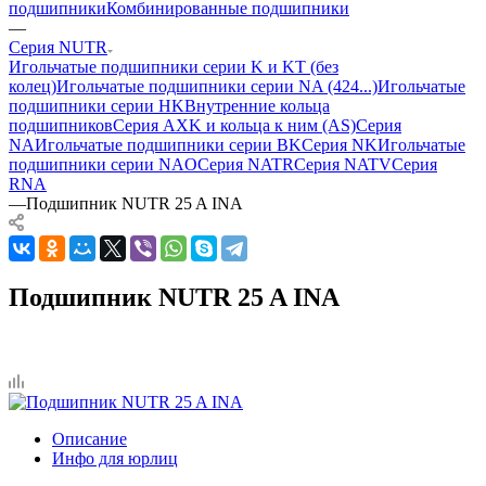
подшипники
Комбинированные подшипники
—
Серия NUTR
Игольчатые подшипники серии K и KT (без
колец)
Игольчатые подшипники серии NA (424...)
Игольчатые
подшипники серии HK
Внутренние кольца
подшипников
Серия AXK и кольца к ним (AS)
Серия
NA
Игольчатые подшипники серии BK
Серия NK
Игольчатые
подшипники серии NAO
Серия NATR
Серия NATV
Серия
RNA
—
Подшипник NUTR 25 A INA
Подшипник NUTR 25 A INA
Описание
Инфо для юрлиц