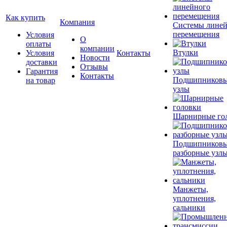
Как купить
Компания
Системы лине
перемещения
Условия
О
оплаты
компании
Втулки
Условия
Контакты
Новости
доставки
Отзывы
Гарантия
Контакты
Подшипников
на товар
узлы
Шарнирные го
Подшипников
разборные узл
Манжеты,
уплотнения,
сальники