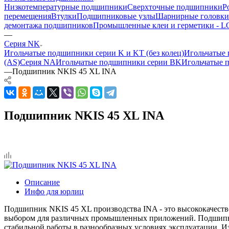
Низкотемпературные подшипники
Сверхточные подшипники
Р
перемещения
Втулки
Подшипниковые узлы
Шарнирные головки
демонтажа подшипников
Промышленные клеи и герметики -
—
Серия NK
Игольчатые подшипники серии K и KT (без колец)
Игольчатые 
(AS)
Серия NA
Игольчатые подшипники серии BK
Игольчатые 
—
Подшипник NKIS 45 XL INA
Подшипник NKIS 45 XL INA
Описание
Инфо для юрлиц
Подшипник NKIS 45 XL производства INA - это высококачестве
выбором для различных промышленных приложений. Подшипник
стабильной работы в разнообразных условиях эксплуатации. 