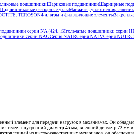
оликовые подшипники
Шариковые подшипники
Шарнирные под
Подшипниковые разборные узлы
Манжеты, уплотнения, сальни
 LOCTITE, TEROSON
Фильтры и фильтрующие элементы
Закрепля
подшипники серии NA (424...)
Игольчатые подшипники серии H
подшипники серии NAO
Серия NATR
Серия NATV
Серия NUTR
С
нный элемент для передачи нагрузок в механизмах. Он обладае
 имеет внутренний диаметр 45 мм, внешний диаметр 72 мм и 
Изготовленный из высококачественных материалов, он обеспечи