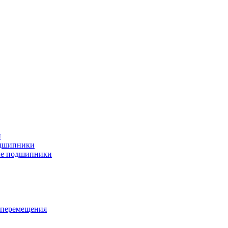
и
дшипники
ые подшипники
 перемещения