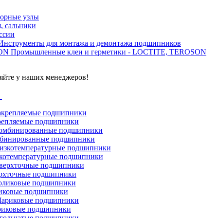
орные узлы
, сальники
ссии
Инструменты для монтажа и демонтажа подшипников
Промышленные клеи и герметики - LOCTITE, TEROSON
яйте у наших менеджеров!
г
репляемые подшипники
бинированные подшипники
котемпературные подшипники
рхточные подшипники
иковые подшипники
иковые подшипники