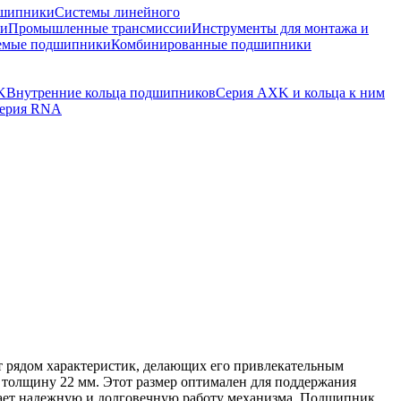
шипники
Системы линейного
ки
Промышленные трансмиссии
Инструменты для монтажа и
емые подшипники
Комбинированные подшипники
K
Внутренние кольца подшипников
Серия AXK и кольца к ним
ерия RNA
т рядом характеристик, делающих его привлекательным
толщину 22 мм. Этот размер оптимален для поддержания
вает надежную и долговечную работу механизма. Подшипник