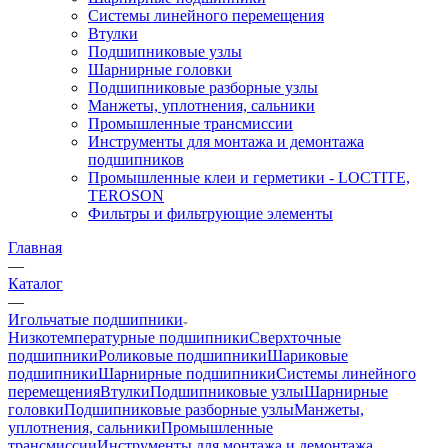
Системы линейного перемещения
Втулки
Подшипниковые узлы
Шарнирные головки
Подшипниковые разборные узлы
Манжеты, уплотнения, сальники
Промышленные трансмиссии
Инструменты для монтажа и демонтажа
подшипников
Промышленные клеи и герметики - LOCTITE,
TEROSON
Фильтры и фильтрующие элементы
Главная
—
Каталог
—
Игольчатые подшипники
Низкотемпературные подшипники
Сверхточные
подшипники
Роликовые подшипники
Шариковые
подшипники
Шарнирные подшипники
Системы линейного
перемещения
Втулки
Подшипниковые узлы
Шарнирные
головки
Подшипниковые разборные узлы
Манжеты,
уплотнения, сальники
Промышленные
трансмиссии
Инструменты для монтажа и демонтажа