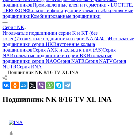
подшипников
Промышленные клеи и герметики - LOCTITE,
TEROSON
Фильтры и фильтрующие элементы
Закрепляемые
подшипники
Комбинированные подшипники
—
Серия NK
Игольчатые подшипники серии K и KT (без
колец)
Игольчатые подшипники серии NA (424...)
Игольчатые
подшипники серии HK
Внутренние кольца
подшипников
Серия AXK и кольца к ним (AS)
Серия
NA
Игольчатые подшипники серии BK
Игольчатые
подшипники серии NAO
Серия NATR
Серия NATV
Серия
NUTR
Серия RNA
—
Подшипник NK 8/16 TV XL INA
Подшипник NK 8/16 TV XL INA