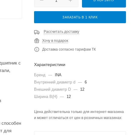
В КОРЗИНУ
ЗАКАЗАТЬ В 1 КЛИК
Рассчитать доставку
Хочу в подарок
Доставка согласно тарифам ТК
одшипник с
Характеристики
тали,
Бренд
—
INA
Внутренний диаметр d
—
6
Внешний диаметр D
—
12
Ширина B(H)
—
12
в
Цена действительна только для интернет-магазина
и может отличаться от цен в розничных магазинах
и способен
т для