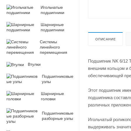
Игольчатые
подшипники
Шарнирные
подшипники
ОПИСАНИЕ
Системы
линейного
перемещения
Подшипник NK 6/12 T
Втулки
внешним кольцом и б
обеспечивающей пре
Подшипниковые
узлы
Этот подшипник имее
Шарнирные
подшипника составля
головки
различных приложен
Подшипниковые
разборные узлы
Игольчатый роликопо
выдерживать значите