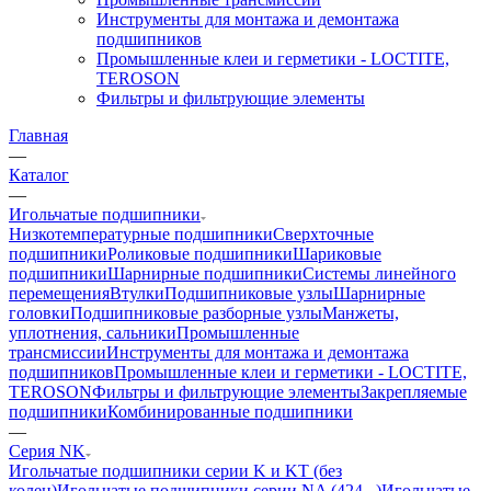
Инструменты для монтажа и демонтажа
подшипников
Промышленные клеи и герметики - LOCTITE,
TEROSON
Фильтры и фильтрующие элементы
Главная
—
Каталог
—
Игольчатые подшипники
Низкотемпературные подшипники
Сверхточные
подшипники
Роликовые подшипники
Шариковые
подшипники
Шарнирные подшипники
Системы линейного
перемещения
Втулки
Подшипниковые узлы
Шарнирные
головки
Подшипниковые разборные узлы
Манжеты,
уплотнения, сальники
Промышленные
трансмиссии
Инструменты для монтажа и демонтажа
подшипников
Промышленные клеи и герметики - LOCTITE,
TEROSON
Фильтры и фильтрующие элементы
Закрепляемые
подшипники
Комбинированные подшипники
—
Серия NK
Игольчатые подшипники серии K и KT (без
колец)
Игольчатые подшипники серии NA (424...)
Игольчатые