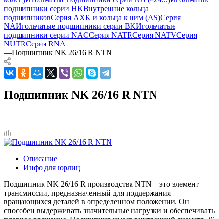
подшипники серии HK
Внутренние кольца
подшипников
Серия AXK и кольца к ним (AS)
Серия
NA
Игольчатые подшипники серии BK
Игольчатые
подшипники серии NAO
Серия NATR
Серия NATV
Серия
NUTR
Серия RNA
—
Подшипник NK 26/16 R NTN
Подшипник NK 26/16 R NTN
Описание
Инфо для юрлиц
Подшипник NK 26/16 R производства NTN – это элемент
трансмиссии, предназначенный для поддержания
вращающихся деталей в определенном положении. Он
способен выдерживать значительные нагрузки и обеспечивать