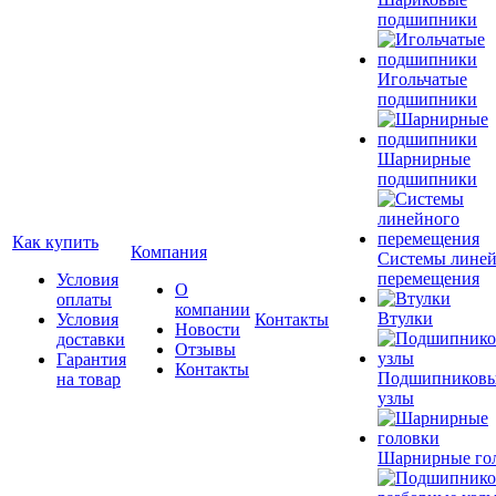
подшипники
Игольчатые
подшипники
Шарнирные
подшипники
Как купить
Компания
Системы лине
перемещения
Условия
О
оплаты
компании
Втулки
Условия
Контакты
Новости
доставки
Отзывы
Гарантия
Контакты
Подшипников
на товар
узлы
Шарнирные го