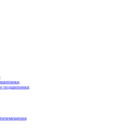
и
дшипники
ые подшипники
 перемещения