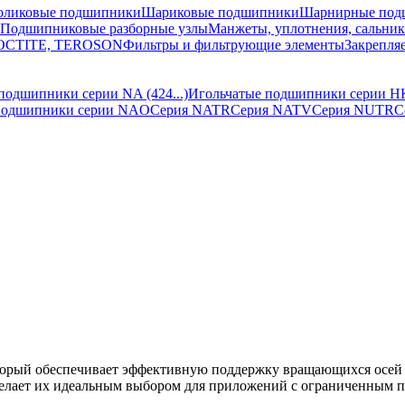
оликовые подшипники
Шариковые подшипники
Шарнирные под
Подшипниковые разборные узлы
Манжеты, уплотнения, сальни
 LOCTITE, TEROSON
Фильтры и фильтрующие элементы
Закрепля
подшипники серии NA (424...)
Игольчатые подшипники серии H
подшипники серии NAO
Серия NATR
Серия NATV
Серия NUTR
С
торый обеспечивает эффективную поддержку вращающихся осей 
делает их идеальным выбором для приложений с ограниченным п