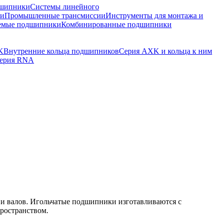
шипники
Системы линейного
ки
Промышленные трансмиссии
Инструменты для монтажа и
емые подшипники
Комбинированные подшипники
K
Внутренние кольца подшипников
Серия AXK и кольца к ним
ерия RNA
и валов. Игольчатые подшипники изготавливаются с
ространством.