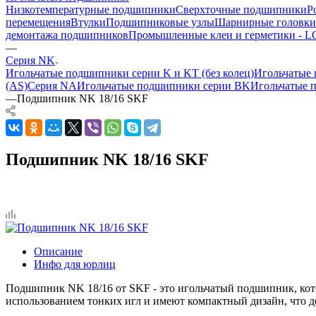
Низкотемпературные подшипники
Сверхточные подшипники
Р
перемещения
Втулки
Подшипниковые узлы
Шарнирные головки
демонтажа подшипников
Промышленные клеи и герметики -
—
Серия NK
Игольчатые подшипники серии K и KT (без колец)
Игольчатые 
(AS)
Серия NA
Игольчатые подшипники серии BK
Игольчатые 
—
Подшипник NK 18/16 SKF
Подшипник NK 18/16 SKF
Описание
Инфо для юрлиц
Подшипник NK 18/16 от SKF - это игольчатый подшипник, ко
использованием тонких игл и имеют компактный дизайн, что 