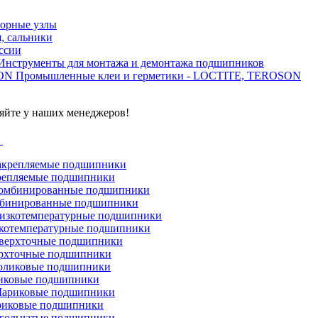
орные узлы
, сальники
ссии
Инструменты для монтажа и демонтажа подшипников
Промышленные клеи и герметики - LOCTITE, TEROSON
яйте у наших менеджеров!
г
репляемые подшипники
бинированные подшипники
котемпературные подшипники
рхточные подшипники
иковые подшипники
иковые подшипники