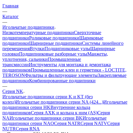
Главная
—
Каталог
—
Игольчатые подшипники
Низкотемпературные подшипники
Сверхточные
подшипники
Роликовые подшипники
Шариковые
подшипники
Шарнирные подшипники
Системы линейного
перемещения
Втулки
Подшипниковые узлы
Шарнирные
головки
Подшипниковые разборные узлы
Манжеты,
уплотнения, сальники
Промышленные
трансмиссии
Инструменты для монтажа и демонтажа
подшипников
Промышленные клеи и герметики - LOCTITE,
TEROSON
Фильтры и фильтрующие элементы
Закрепляемые
подшипники
Комбинированные подшипники
—
Серия NK
Игольчатые подшипники серии K и KT (без
колец)
Игольчатые подшипники серии NA (424...)
Игольчатые
подшипники серии HK
Внутренние кольца
подшипников
Серия AXK и кольца к ним (AS)
Серия
NA
Игольчатые подшипники серии BK
Игольчатые
подшипники серии NAO
Серия NATR
Серия NATV
Серия
NUTR
Серия RNA